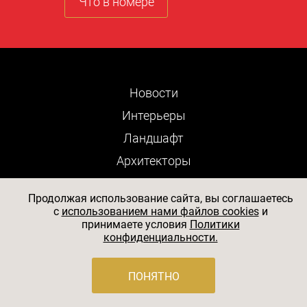
Что в номере
Новости
Интерьеры
Ландшафт
Архитекторы
Вещи
Продолжая использование сайта, вы соглашаетесь
Люди
c
использованием нами файлов cookies
и
принимаете условия
Политики
Выставки
конфиденциальности.
Яхты
Отели
ПОНЯТНО
Рестораны