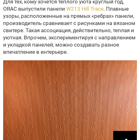
Для тех, кому хочется теплого уюта круглый год,
ORAC выпустили панели
W213 Hill Trace
. Плавные
узоры, расположенные на прямых «ребрах» панели,
производитель сравнивает с рисунками на вязаном
свитере. Такая ассоциация, действительно, теплая и
уютная. Впрочем, экспериментируя с направлением
и укладкой панелей, можно создавать разное
впечатление в интерьере.