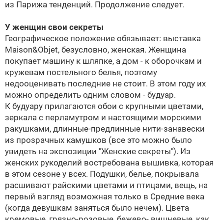
из Парижа тенденций. Продолжение следует.
У женщин свои секреты
Географическое положение обязывает: выставка
Maison&Objet, безусловно, женская. Женщина
покупает машину к шляпке, а дом - к оборочкам и
кружевам постельного белья, поэтому
недооценивать последние не стоит. В этом году их
можно определить одним словом - будуар.
К будуару прилагаются обои с крупными цветами,
зеркала с перламутром и настоящими морскими
ракушками, длинные-предлинные нити-занавески
из прозрачных камушков (все это можно было
увидеть на экспозиции "Женские секреты"). Из
женских рукоделий востребована вышивка, которая
в этом сезоне у всех. Подушки, белье, покрывала
расшивают райскими цветами и птицами, вещь, на
первый взгляд возможная только в Средние века
(когда девушкам заняться было нечем). Цвета
кремовые, грязно-розовые, бежево- вишневые, как,