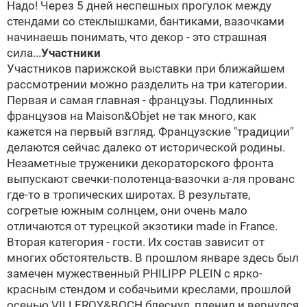
Надо! Через 5 дней неспешных прогулок между
стендами со стеклышками, бантиками, вазочками
начинаешь понимать, что декор - это страшная
сила...
Участники
Участников парижской выставки при ближайшем
рассмотрении можно разделить на три категории.
Первая и самая главная - французы. Подлинных
французов на Maison&Objet не так много, как
кажется на первый взгляд. Французские "традиции"
делаются сейчас далеко от исторической родины.
Незаметные труженики декораторского фронта
выпускают свечки-полотенца-вазочки а-ля прованс
где-то в тропических широтах. В результате,
согретые южным солнцем, они очень мало
отличаются от турецкой экзотики made in France.
Вторая категория - гости. Их состав зависит от
многих обстоятельств. В прошлом январе здесь был
замечен мужественный PHILIPP PLEIN с ярко-
красным стендом и собачьими креслами, прошлой
осенью VILLEROY&BOCH блеснул, пленил и вернулся