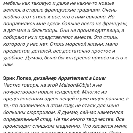
мебель как таковую и даже не какие-то новые
веяния, а старые французские традиции. Очень
люблю этот стиль и все, что с ним связано. Но
понравились мне здесь больше всего не французы,
а датчане и бельгийцы. Они не производят вещи, а
собирают их и представляют вместе. Это стиль,
которого у нас нет. Стиль морской жизни: мало
предметов, деталей, все достаточно простое и
удобное. Думаю, было бы интересно привезти его к
нам.
Эрик Лопез
,
дизайнер Appartement a Louer
Честно говоря, на этой Maison&Objet я не
почувствовал новых тенденций. Многие из
представленных здесь вещей я уже видел раньше, а
те, что появились в этом году, не стали для меня
большим сюрпризом. Я думаю, сейчас наметился
определенный спад. Не так много творчества. Все
происходит слишком медленно. Что касается меня,
я делаю то, что чувствую в данный момент. Идея