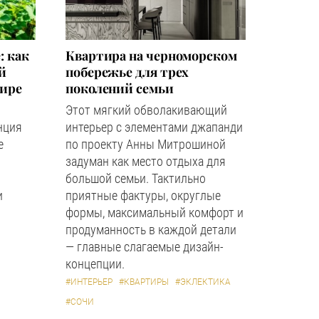
: как
Квартира на черноморском
й
побережье для трех
мире
поколений семьи
Этот мягкий обволакивающий
нция
интерьер с элементами джапанди
е
по проекту Анны Митрошиной
задуман как место отдыха для
большой семьи. Тактильно
и
приятные фактуры, округлые
формы, максимальный комфорт и
продуманность в каждой детали
— главные слагаемые дизайн-
концепции.
#ИНТЕРЬЕР
#КВАРТИРЫ
#ЭКЛЕКТИКА
#СОЧИ