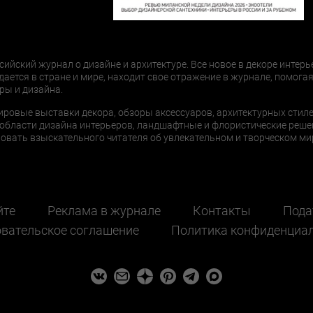
сийский журнал о дизайне и архитектуре. Все новое в декоре интерь
дается в стране и мире, находит свое отражение в журнале, помогая
ры и дизайна.
ировые выставки декора, обзоры аксессуаров, архитектурных стиле
области дизайна интерьеров, ландшафтные и флористические реше
ать взыскательного читателя об увлекательном и творческом мир
йте
Реклама в журнале
Контакты
Пода
вательское соглашение
Политика конфиденциа