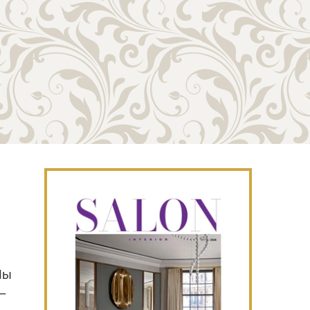
Мы
р–