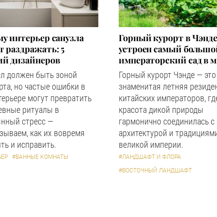
у интерьер санузла
Горный курорт в Чэнде
 раздражать: 5
устроен самый большо
ий дизайнеров
императорский сад в 
ел должен быть зоной
Горный курорт Чэнде — это
та, но частые ошибки в
знаменитая летняя резиде
терьере могут превратить
китайских императоров, гд
евные ритуалы в
красота дикой природы
янный стресс —
гармонично соединилась с
зываем, как их вовремя
архитектурой и традициям
ть и исправить.
великой империи.
ЬЕР
#ВАННЫЕ КОМНАТЫ
#ЛАНДШАФТ И ФЛОРА
#ВОСТОЧНЫЙ ЛАНДШАФТ