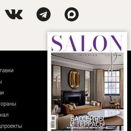
тавки
ы
ли
тораны
нал
цпроекты