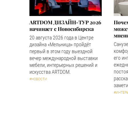
ARTDOM ДИЗАЙН-ТУР 2026
Почем
начинает с Новосибирска
может
мнен
20 августа 2026 года в Центре
Сануз
дизайна «Мельница» пройдёт
комфор
первый в этом году выездной
его ин
вечер международной выставки
ежедн
мебели, интерьерных решений и
посто
искусства ARTDOM.
расска
#НОВОСТИ
замети
#ИНТЕР