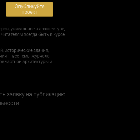
Опубликуйте
проект
еров, уникальное в архитектуре,
 читателям всегда быть в курсе
й, исторические здания,
ния — все темы журнала
е частной архитектуры и
ть заявку на публикацию
льности