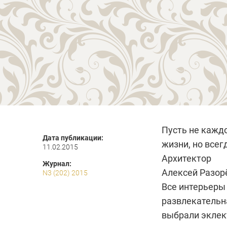
Пусть не кажд
Дата публикации:
жизни, но всег
11.02.2015
Архитектор
Журнал:
Алексей Разор
N3 (202) 2015
Все интерьеры 
развлекательн
выбрали эклек