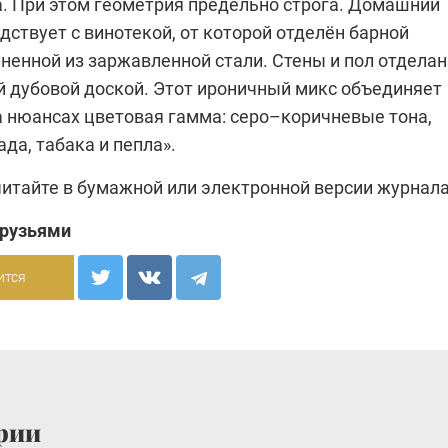
а. При этом геометрия предельно строга. Домашний
дствует с винотекой, от которой отделён барной
лненной из заржавленной стали. Стены и пол отдела
 дубовой доской. Этот ироничный микс объединяет
а нюансах цветовая гамма: серо–коричневые тона,
да, табака и пепла».
читайте в бумажной или
электронной версии
журнала
друзьями
ится
рии