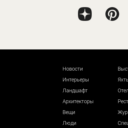
Новости
Выс
Интерьеры
Яхт
Ландшафт
Оте
Архитекторы
Рес
Вещи
Жур
Люди
Cпе