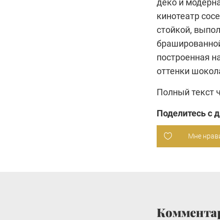
деко и модерн
кинотеатр сосе
стойкой, выпо
брашированной
построенная н
оттенки шокола
Полный текст 
Поделитесь с 
Мне нрав
Коммента