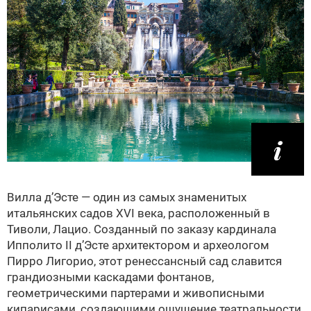
Вилла д’Эсте — один из самых знаменитых
итальянских садов XVI века, расположенный в
Тиволи, Лацио. Созданный по заказу кардинала
Ипполито II д’Эсте архитектором и археологом
Пирро Лигорио, этот ренессансный сад славится
грандиозными каскадами фонтанов,
геометрическими партерами и живописными
кипарисами, создающими ощущение театральности