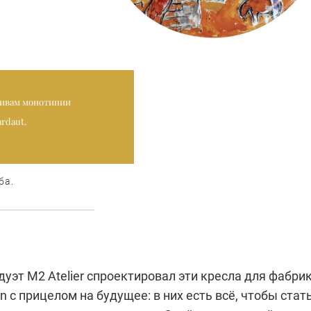
тивам монотипии
ardaut.
ба.
уэт М2 Atelier спроектировал эти кресла для фабри
ion c прицелом на будущее: в них есть всё, чтобы стат