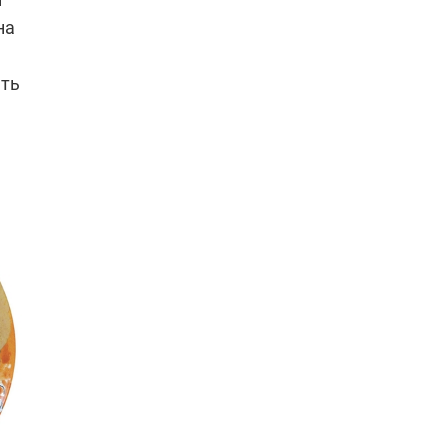
на
ать