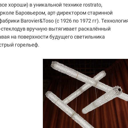
се хороши) в уникальной технике rostrato,
рколе Баровьером, арт-директором старинной
абрики Barovier&Toso (с 1926 по 1972 гг). Технологи
р-стеклодув вручную вытягивает раскалённый
авая на поверхности будущего светильника
стрый горельеф.