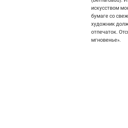
искусством мо
бумаге со свеж
художник долже
отпечаток. От
мгновенье».