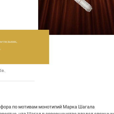
ветильник,
.
ба.
фора по мотивам монотипий Марка Шагала
Известно, что Шагал в совершенстве владел сложны