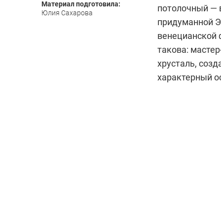
Материал подготовила:
потолочный — в
Юлия Сахарова
придуманной Э
венецианской ф
такова: масте
хрусталь, созд
характерный о