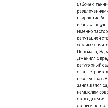
бабочек, тенн
развлечениями
природные бог
возникающую из
Именно пастор
репутацией стр
самым значит
Портмана, Эдва
Джекилл с пре
регулярный сад
слава строите
посольства в 
занявшаяся са
немыслим совр
стал одним из
стены и перго