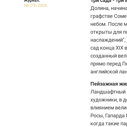
Три сада - три 
Журнал:
N6 (73) 2003
Долина, начин
графстве Соме
небом. После 
открыты для п
наслаждений",
сад конца XIX 
созданный вел
прямо перед Пе
английской ла
Пейзажная жив
Ландшафтный с
художники, в д
влиянием вели
Росы, Гапарда
когда такие п