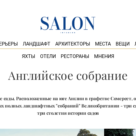
ЕРЬЕРЫ
ЛАНДШАФТ
АРХИТЕКТОРЫ
МЕСТА
ВЕЩИ
ЯХТЫ
ОТЕЛИ
РЕСТОРАНЫ
МНЕНИЯ
Английское собрание
е сады. Расположенные на юге Англии в графстве Сомерсет, 
мых полных ландшафтных "собраний" Великобритании - три 
три столетия истории садов