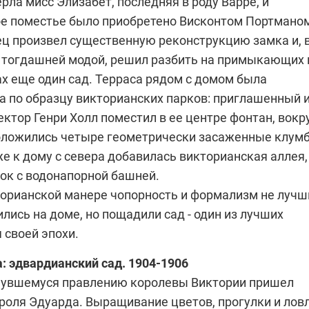
ерла мисс Элизабет, последняя в роду Варре, и
е поместье было приобретено Висконтом Портмано
ц произвел существенную реконструкцию замка и, 
с тогдашней модой, решил разбить на примыкающих 
х еще один сад. Терраса рядом с домом была
а по образцу викторианских парков: приглашенный 
ктор Генри Холл поместил в ее центре фонтан, вокр
оложились четыре геометрически засаженные клум
е к дому с севера добавилась викторианская аллея,
ок с водонапорной башней.
орианской манере чопорность и формализм не луч
лись на доме, но пощадили сад - один из лучших
 своей эпохи.
а: эдвардианский сад.
1904-1906
нувшемуся правлению королевы Виктории пришел
ороля Эдуарда. Выращивание цветов, прогулки и лов