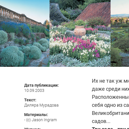
Их не так уж м
Дата публикации:
даже среди них
10.09.2003
Расположенные
Текст:
себя одно из 
Диляра Мурадова
Великобритании
Материалы:
- (c) Jason Ingram
садов...