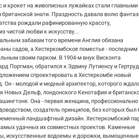
ис и крокет на живописных лужайках стали главными
 британской знати. Праздность давала волю фантаз
атства рождали рафинированную красоту,
 чистой любви к искусству...
альным забавам того времени Англия обязана
аны садов, а Хестеркомбское поместье - последним 
ельным своим парком.
В 1904-м внук
Висконта
рд Портман, обратился к Эдвину Лутиенсу и Гертру
дложением спроектировать в Хестеркомбе новый
. Он - молодой и модный архитектор, которого ждал
ля Новых Дельф, лондонского Кенотафия и британск
Вашингтоне. Она - первая женщина, профессионально
доводством, создатель принципов, без которых был
еменный ландшафтный дизайн. Хестеркомбский па
 самых удачных их совместных проектов. Каменные
лы, искусственные водоемы и дорожки, вымощенные