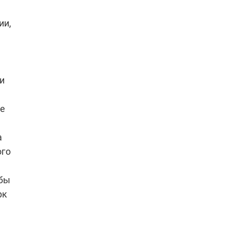
ии,
и
де
а
ого
 бы
рк