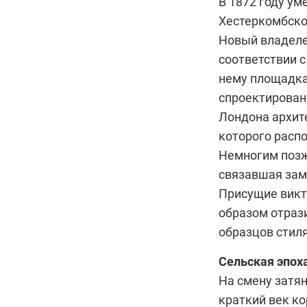
В 1872 году ум
Хестеркомбско
Новый владеле
соответствии 
нему площадка
спроектирован
Лондона архите
которого расп
Немногим позж
связавшая зам
Присущие викт
образом отрази
образцов стиля
Сельская эпох
На смену затя
краткий век к