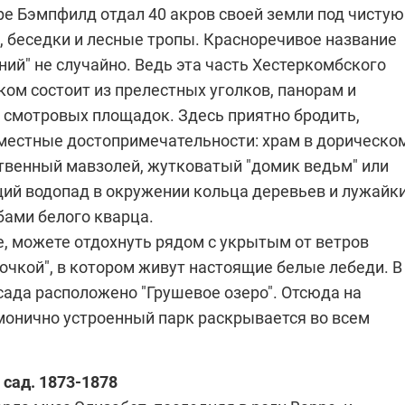
ре Бэмпфилд отдал 40 акров своей земли под чистую
а, беседки и лесные тропы. Красноречивое название
ий" не случайно. Ведь эта часть Хестеркомбского
ом состоит из прелестных уголков, панорам и
" смотровых площадок. Здесь приятно бродить,
местные достопримечательности: храм в дорическо
ственный мавзолей, жутковатый "домик ведьм" или
ий водопад в окружении кольца деревьев и лужайки
ами белого кварца.
е, можете отдохнуть рядом с укрытым от ветров
очкой", в котором живут настоящие белые лебеди. В
сада расположено "Грушевое озеро". Отсюда на
монично устроенный парк раскрывается во всем
 сад.
1873-1878