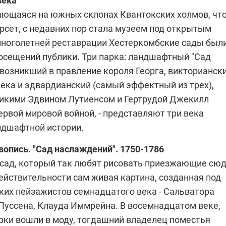
века
ающаяся на южных склонах Квантокских холмов, что
рсет, с недавних пор стала музеем под открытым
многолетней реставрации Хестеркомбские сады был
осещений публики. Три парка: ландшафтный "Сад
 возникший в правление короля Георга, викторианск
века и эдвардианский (самый эффектный из трех),
икими Эдвином Лутиенсом и Гертрудой Джекилл
рвой мировой войной, - представляют три века
ндшафтной истории.
опись. "Сад наслаждений".
1750-1786
ад, который так любят рисовать приезжающие сю
ействительности сам живая картина, созданная под
ких пейзажистов семнадцатого века - Сальватора
 Пуссена, Клауда Иммрейна. В восемнадцатом веке,
арки вошли в моду, тогдашний владелец поместья