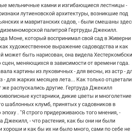
рые мельничные камни и изгибающиеся лестницы -
ризнаки лутиеновской архитектуры, возникшие под
ьянских и мавританских садов, - были смешаны здес
едиземноморской палитрой Гертруды Джекилл.
ода Моне, который воспринимал свой сад в Живерни
как художественное выражение садоводства и как
ый может быть нарисован, она видела Хестеркомбск
 сцен, меняющихся в зависимости от времени года.
ала картины из луковичных - для весны, из астр - д
оз - для жарких месяцев лета... Как только отцветали
т же распускались другие. Гертруда Джекилл
живописные кустарники, дикие цветы и многолетние
то шаблонных клумб, принятых у садовников в
эпоху . "Я строго придерживаюсь того мнения, -
а Джекилл, - что растения, как бы они ни были
 хороши и как бы их ни было много, сами по себе не