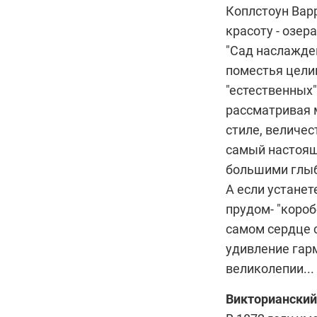
Коплстоун Вар
красоту - озер
"Сад наслажден
поместья целик
"естественных
рассматривая 
стиле, величе
самый настоящ
большими глыб
А если устанет
прудом- "короб
самом сердце 
удивление гар
великолепии...
Викторианский