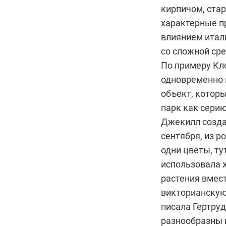
кирпичом, ста
характерные п
влиянием итал
со сложной ср
По примеру Кл
одновременно 
объект, котор
парк как серию
Джекилл создав
сентября, из р
одни цветы, ту
использовала 
растения вмес
викторианскую 
писала Гертруд
разнообразны и