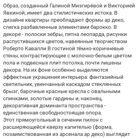
Образ, созданный Галиной Мизгирёвой и Викторией
Явкиной, имеет два стилистических истока. В
дизайне квартиры преобладают формы ар деко,
слегка разбавленные элементами барокко. В
декоре - полоски зебры, пятна леопарда, рисунки
распустившихся цветов, навеянные творчеством
Роберто Кавалли
В гостиной тёмно-коричневые
стены, контрастирующие с молочно-белым цветом
пола и подвесных плит потолка, почти лишены
декора. На их фоне особенно выделяются
эффектные украшения интерьера: фантазийный
светильник, увенчанный каскадом стеклянных
брызг, барочные красные кресла с овальными
спинками, золотые гардины и, наконец,
декоративная доминанта пространства -
единственная свободностоящая опора.
Этот прямоугольный в сечении пилон с
расширяющейся кверху капителью (форма,
позаимствованная из арсенала ар деко) выглядит