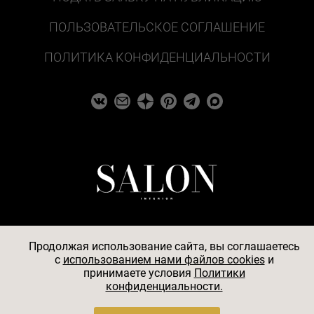
ПОЛЬЗОВАТЕЛЬСКОЕ СОГЛАШЕНИЕ
ПОЛИТИКА КОНФИДЕНЦИАЛЬНОСТИ
Продолжая использование сайта, вы соглашаетесь
c
использованием нами файлов cookies
и
© 2026
принимаете условия
Политики
конфиденциальности.
АО «БКМ», ОГРН 1027739494584, ИНН 7705056238,
127018, Москва, ул. Полковая, д. 3, стр. 4, помещение I,