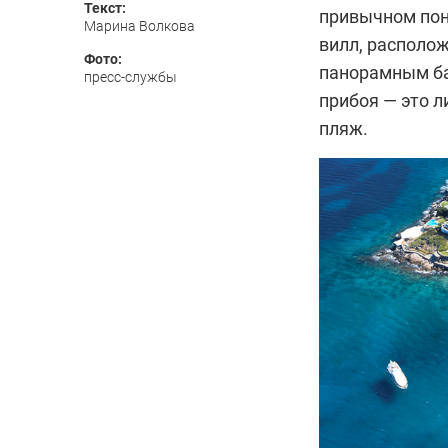
Текст:
привычном пон
Марина Волкова
вилл, располож
Фото:
панорамным ба
пресс-службы
прибоя — это л
пляж.