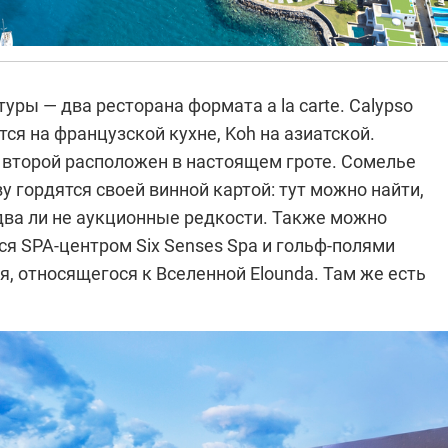
уры — два ресторана формата a la carte. Calypso
ся на французской кухне, Koh на азиатской.
о второй расположен в настоящем гроте. Сомелье
ву гордятся своей винной картой: тут можно найти,
два ли не аукционные редкости. Также можно
я SPA-центром Six Senses Spa и гольф-полями
я, относящегося к Вселенной Elounda. Там же есть