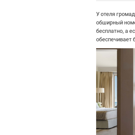
У отеля грома
обширный номе
бесплатно, а е
обеспечивает б