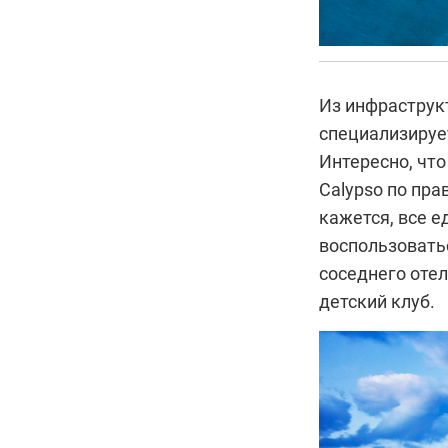
Из инфраструкт
специализирует
Интересно, чт
Calypso по пра
кажется, все е
воспользоватьс
соседнего отел
детский клуб.