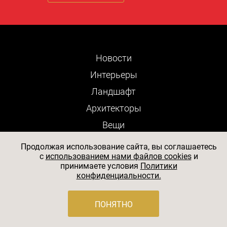
Новости
Интерьеры
Ландшафт
Архитекторы
Вещи
Люди
Продолжая использование сайта, вы соглашаетесь
c
использованием нами файлов cookies
и
Выставки
принимаете условия
Политики
Яхты
конфиденциальности.
Отели
ПОНЯТНО
Рестораны
Журнал