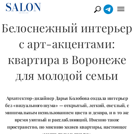
Белоснежный интерьер
с арт-акцентами:
квартира в Воронеже
для молодой семьи
Архитектор-дизайнер Дарья Колобова создала интерьер
без «визуального шума» — открытый, легкий, светлый, с
минимальным использованием цвета и декора, и в то же
время уютный и расслабляющий. Именно такое
пространство, по мнению хозяев квартиры, настоящее