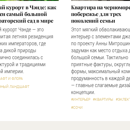
й курорт в Чэнде: как
Квартира на черномор
оен самый большой
побережье для трех
аторский сад в мире
поколений семьи
 курорт Чэнде — это
Этот мягкий обволакиваю
нитая летняя резиденция
интерьер с элементами дж
ких императоров, где
по проекту Анны Митроши
а дикой природы
задуман как место отдыха 
ично соединилась с
большой семьи. Тактильно
ктурой и традициями
приятные фактуры, округл
й империи.
формы, максимальный ком
продуманность в каждой д
АФТ И ФЛОРА
— главные слагаемые диза
ЧНЫЙ ЛАНДШАФТ
концепции.
#ИНТЕРЬЕР
#КВАРТИРЫ
#ЭКЛЕК
#СОЧИ