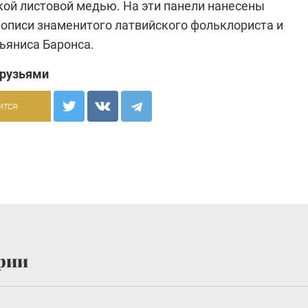
кой листовой медью. На эти панели нанесены
описи знаменитого латвийского фольклориста и
ьяниса Баронса.
друзьями
ится
рии