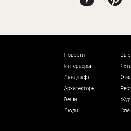
Новости
Выс
Интерьеры
Яхт
Ландшафт
Оте
Архитекторы
Рес
Вещи
Жур
Люди
Cпе