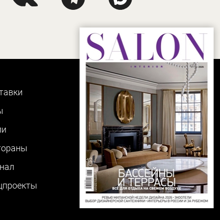
тавки
ы
ли
тораны
нал
цпроекты