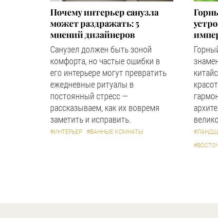
Почему интерьер санузла
Горны
может раздражать: 5
устр
мнений дизайнеров
импер
Санузел должен быть зоной
Горный
комфорта, но частые ошибки в
знаме
его интерьере могут превратить
китайс
ежедневные ритуалы в
красот
постоянный стресс —
гармон
рассказываем, как их вовремя
архите
заметить и исправить.
велико
#ИНТЕРЬЕР
#ВАННЫЕ КОМНАТЫ
#ЛАНДШ
#ВОСТО