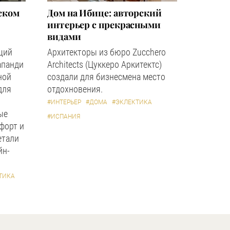
ском
Дом на Ибице: авторский
интерьер с прекрасными
видами
щий
Архитекторы из бюро Zucchero
апанди
Architects (Цуккеро Аркитектс)
ной
создали для бизнесмена место
для
отдохновения.
#ИНТЕРЬЕР
#ДОМА
#ЭКЛЕКТИКА
ые
#ИСПАНИЯ
форт и
етали
йн-
ТИКА