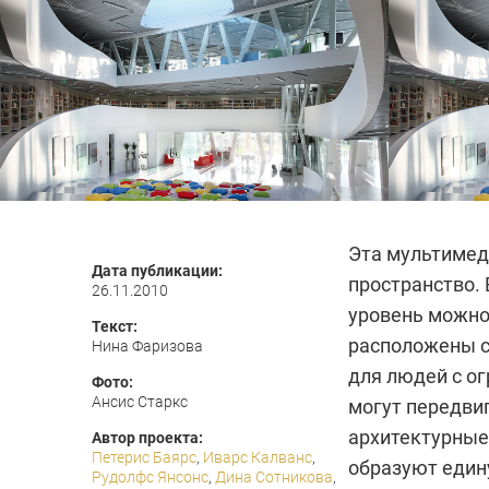
Эта мультимеди
Дата публикации:
пространство.
26.11.2010
уровень можно
Текст:
расположены с
Нина Фаризова
для людей с о
Фото:
Ансис Старкс
могут передвиг
архитектурные
Автор проекта:
Петерис Баярс
,
Иварс Калванс
,
образуют един
Рудолфс Янсонс
,
Дина Сотникова
,