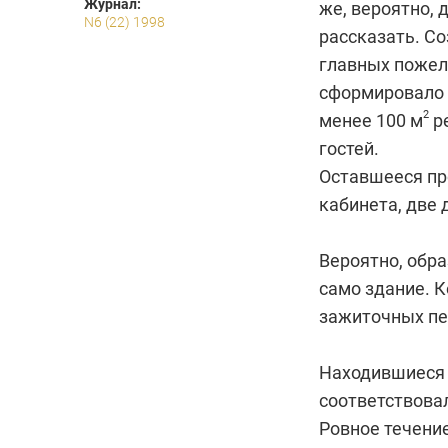
Журнал:
же, вероятно, 
N6 (22) 1998
рассказать. С
главных пожела
сформировало 
2
менее 100 м
р
гостей.
Оставшееся пр
кабинета, две 
Вероятно, обра
само здание.
К
зажиточных пе
Находившиеся 
соответствова
Ровное течени