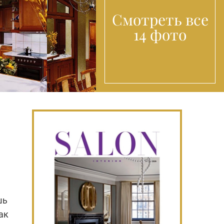
Смотреть все
14 фото
шь
ак