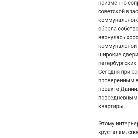
неизменно соп
советской влас
коммунального
обрела собстве
вернулась хор
коммунальной 
широкие двери
петербургских
Сегодня при с
проверенным в
проекте Дании
повседневным 
квартиры.
Этому интерье
хрусталем, спо