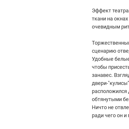
Эффект театра
ткани на окна
очевидным ри
Торжественный 
сценарию отве
Удобные белые
чтобы присесть
занавес. Взгл
двери-"кулисы"
расположился 
обтянутыми бе
Ничто не отвле
ради чего он и