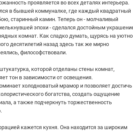
ржанность проявляется во всех деталях интерьера.
лся в бывшей коммуналке, где каждый квадратный
бою, старинный камин. Теперь он - молчаливый
мелькнувшей эпохи - сделался достойным украшени
рядных комнат. Как сладко думать, щурясь на уютно
ного десятилетий назад здесь так же мирно
меялись, философствовали.
штукатурка, которой отделаны стены комнат,
ет тон в зависимости от освещения.
поминает холодноватый мрамор и позволяет достичь
колористического богатства, создать ощущение
иала, а также подчеркнуть торжественность
.
орацией кажется кухня. Она находится за широким