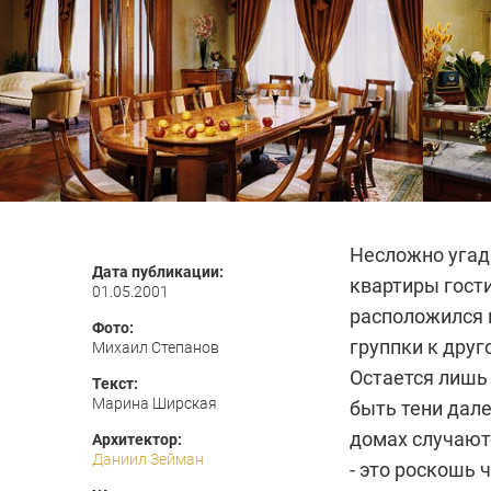
Несложно угада
Дата публикации:
квартиры гости
01.05.2001
расположился 
Фото:
группки к дру
Михаил Степанов
Остается лишь 
Текст:
Марина Ширская
быть тени дал
домах случаютс
Архитектор:
Даниил Зейман
- это роскошь 