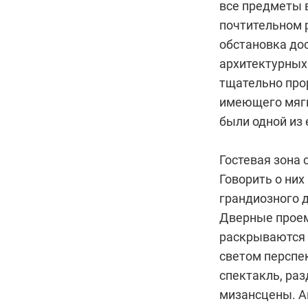
все предметы 
почтительном 
обстановка до
архитектурных 
тщательно про
имеющего мягк
были одной из 
Гостевая зона 
Говорить о них
грандиозного 
Дверные проем
раскрываются 
светом перспе
спектакль, ра
мизансцены. Ак