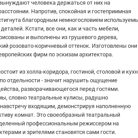
вынуждают человека держаться от них на
расстоянии. Напротив, спокойная и гостеприимная
стигнута благородным немногословием используем
деталей. Кстати, все они, как и часть мебели,
рисованы и выполнены из грушевого дерева,
ий розовато-коричневый оттенок. Изготовлены они
европейских фирм по эскизам архитектора.
состоит из холла-коридора, гостиной, столовой и кухн
 по отдельности - значит нарушить ощущение
действа, разворачивающегося перед гостями.
ы, словно театральные кулисы, радушно
навстречу входящим, демонстрируя наполненную
ктиву комнат. Это своеобразный театральный
зделенный профессиональным режиссером на
терами и зрителями становятся сами гости.