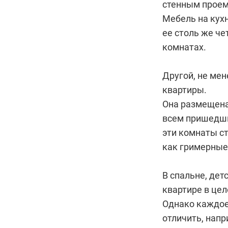
стенным проем
Мебель на кух
ее столь же че
комнатах.
Другой, не мен
квартиры.
Она размещена 
всем пришедши
эти комнаты с
как гримерные
В спальне, дет
квартире в це
Однако каждое
отличить, напр