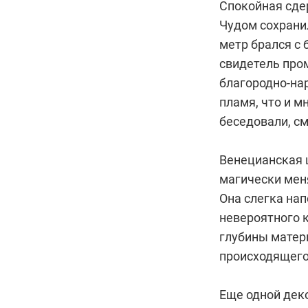
Спокойная сде
Чудом сохрани
метр брался с 
свидетель про
благородно-на
пламя, что и м
беседовали, с
Венецианская 
магически меня
Она слегка на
невероятного 
глубины матер
происходящего
Еще одной дек