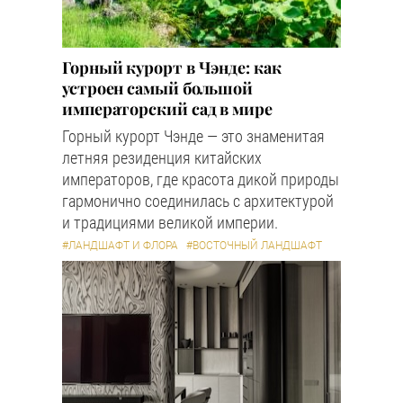
Горный курорт в Чэнде: как
устроен самый большой
императорский сад в мире
Горный курорт Чэнде — это знаменитая
летняя резиденция китайских
императоров, где красота дикой природы
гармонично соединилась с архитектурой
и традициями великой империи.
#ЛАНДШАФТ И ФЛОРА
#ВОСТОЧНЫЙ ЛАНДШАФТ