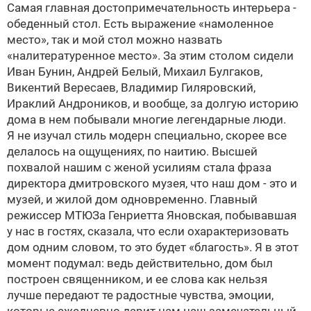
Самая главная достопримечательность интерьера -
обеденный стол. Есть выражение «намоленное
место», так и мой стол можно назвать
«налитературенное место». За этим столом сидели
Иван Бунин, Андрей Белый, Михаил Булгаков,
Викентий Вересаев, Владимир Гиляровский,
Ираклий Андроников, и вообще, за долгую историю
дома в нем побывали многие легендарные люди.
Я не изучал стиль
модерн
специально, скорее все
делалось на ощущениях, по наитию. Высшей
похвалой нашим с женой усилиям стала фраза
директора дмитровского музея, что наш дом - это и
музей, и жилой дом одновременно. Главный
режиссер МТЮЗа Генриетта Яновская, побывавшая
у нас в гостях, сказала, что если охарактеризовать
дом одним словом, то это будет «благость». Я в этот
момент подумал: ведь действительно, дом был
построен священником, и ее слова как нельзя
лучше передают те радостные чувства, эмоции,