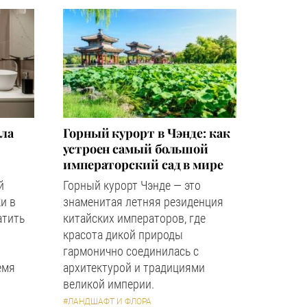
зла
Горный курорт в Чэнде: как
устроен самый большой
императорский сад в мире
й
Горный курорт Чэнде — это
и в
знаменитая летняя резиденция
атить
китайских императоров, где
красота дикой природы
гармонично соединилась с
емя
архитектурой и традициями
великой империи.
#ЛАНДШАФТ И ФЛОРА