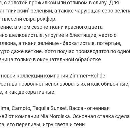
, с золотой прожилкой или отливом в сливу. Для
 "английский" зелёный, а также чарующая серо-зелён
ет плесени сыра рокфор.
ние: в этом сезоне ткани красного цвета
но шелковистые, упругие и блестящие, часто с
еона, а ткани зелёные - бархатистые, потёртые,
удто даже ветхие. Хотя подчас производятся по одно
зница только в окончательной обработке.
 новой коллекции компании Zimmer+Rohde.
остава позволяет использовать их и как обивочные,
, и как декоративные.
ima, Camoto, Tequila Sunset, Bacca - огненная
ей от компании Nia Nordiska. Основная ставка сдел
а, его переливы, игру света и тени.