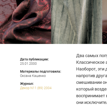
Два самых попу
Дата публикации:
Классическое а
25.01.2000
Наоборот, эти 
Материалы подготовила:
напротив друг
Оксана Кашенко
смешивании они
Журнал:
Декор N11 (89) 2004
который воздей
воспринимает 
они исключител