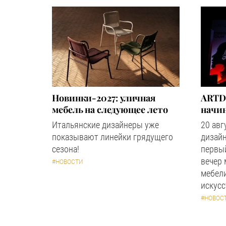
Новинки-2027: уличная
ARTD
мебель на следующее лето
начин
Итальянские дизайнеры уже
20 авг
показывают линейки грядущего
дизайн
сезона!
первый
вечер
#НОВОСТИ
мебели
искус
#НОВОС