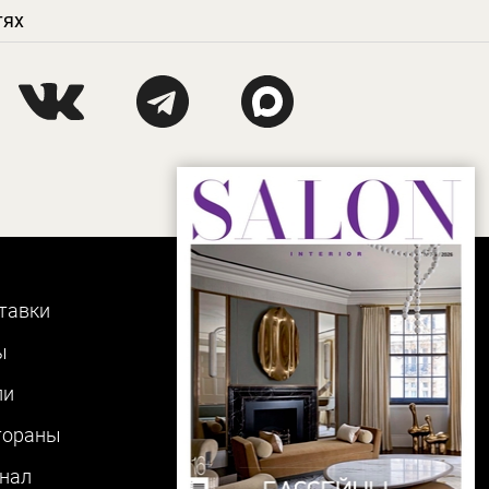
тях
тавки
ы
ли
тораны
нал