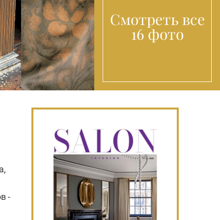
Смотреть все
16 фото
а,
в -