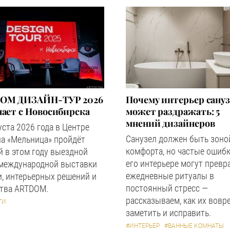
OM ДИЗАЙН-ТУР 2026
Почему интерьер сану
ает с Новосибирска
может раздражать: 5
мнений дизайнеров
уста 2026 года в Центре
Санузел должен быть зоно
а «Мельница» пройдёт
комфорта, но частые ошибк
 в этом году выездной
его интерьере могут превр
 международной выставки
ежедневные ритуалы в
, интерьерных решений и
постоянный стресс —
ства ARTDOM.
рассказываем, как их вовр
ТИ
заметить и исправить.
#ИНТЕРЬЕР
#ВАННЫЕ КОМНАТЫ