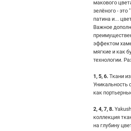
макового цвета
зелёного - это
патина и... цв
Важное дополне
преимуществен
эффектом хамел
мягкие и как б
технологии. Ра
1, 5, 6.
Ткани из
Уникальность с
как портьерные
2, 4, 7, 8.
Yakush
коллекция ткан
на глубину цвет