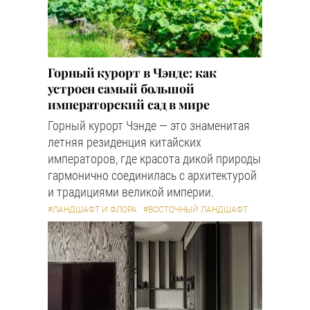
Горный курорт в Чэнде: как
устроен самый большой
императорский сад в мире
Горный курорт Чэнде — это знаменитая
летняя резиденция китайских
императоров, где красота дикой природы
гармонично соединилась с архитектурой
и традициями великой империи.
#ЛАНДШАФТ И ФЛОРА
#ВОСТОЧНЫЙ ЛАНДШАФТ