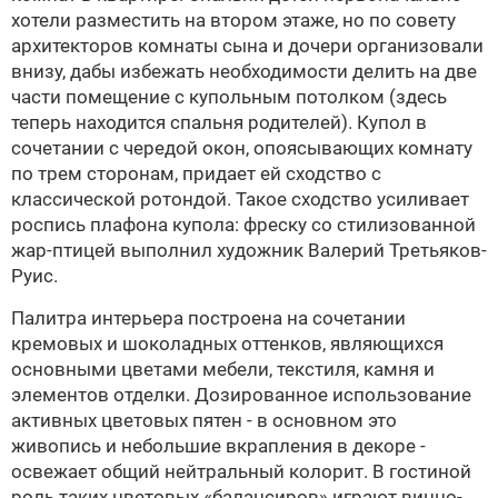
хотели разместить на втором этаже, но по совету
архитекторов комнаты сына и дочери организовали
внизу, дабы избежать необходимости делить на две
части помещение с купольным потолком (здесь
теперь находится спальня родителей). Купол в
сочетании с чередой окон, опоясывающих комнату
по трем сторонам, придает ей сходство с
классической ротондой. Такое сходство усиливает
роспись плафона купола: фреску со стилизованной
жар-птицей выполнил художник
Валерий Третьяков-
Руис
.
Палитра интерьера построена на сочетании
кремовых и шоколадных оттенков, являющихся
основными цветами мебели, текстиля, камня и
элементов отделки. Дозированное использование
активных цветовых пятен - в основном это
живопись и небольшие вкрапления в декоре -
освежает общий нейтральный колорит. В гостиной
роль таких цветовых «балансиров» играют винно-