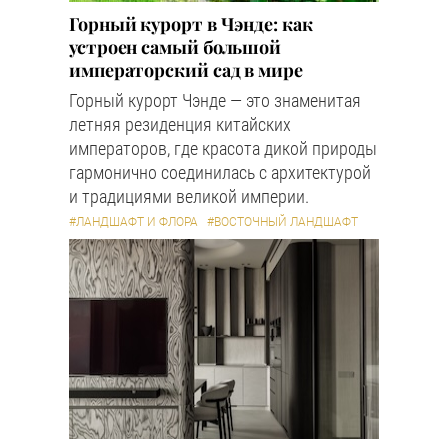
Горный курорт в Чэнде: как
устроен самый большой
императорский сад в мире
Горный курорт Чэнде — это знаменитая
летняя резиденция китайских
императоров, где красота дикой природы
гармонично соединилась с архитектурой
и традициями великой империи.
#ЛАНДШАФТ И ФЛОРА
#ВОСТОЧНЫЙ ЛАНДШАФТ