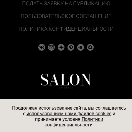
ПОДАТЬ ЗАЯВКУ НА ПУБЛИКАЦИЮ
ПОЛЬЗОВАТЕЛЬСКОЕ СОГЛАШЕНИЕ
ПОЛИТИКА КОНФИДЕНЦИАЛЬНОСТИ
Продолжая использование сайта, вы соглашаетесь
c
использованием нами файлов cookies
и
© 2026
принимаете условия
Политики
конфиденциальности.
АО «БКМ», ОГРН 1027739494584, ИНН 7705056238,