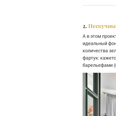
2.
Нескучны
А в этом проек
идеальный фон 
количества зел
фартук: кажет
барельефами (