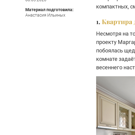
компактных, с
Материал подготовила:
Анастасия Ильиных
1.
Квартира 
Несмотря на то
проекту Марга
побоялась щед
комнате задаёт
весеннего нас