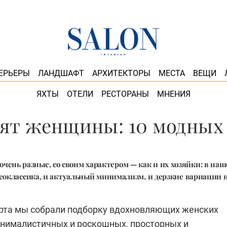
ЕРЬЕРЫ
ЛАНДШАФТ
АРХИТЕКТОРЫ
МЕСТА
ВЕЩИ
ЯХТЫ
ОТЕЛИ
РЕСТОРАНЫ
МНЕНИЯ
тят женщины: 10 модных
чень разные, со своим характером — как и их хозяйки: в наш
еоклассика, и актуальный минимализм, и дерзкие вариации н
рта мы собрали подборку вдохновляющих женских
инималистичных и роскошных, просторных и