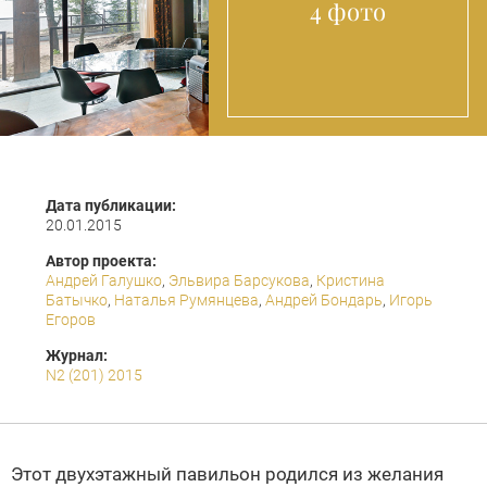
4 фото
Дата публикации:
20.01.2015
Автор проекта:
Андрей Галушко
,
Эльвира Барсукова
,
Кристина
Батычко
,
Наталья Румянцева
,
Андрей Бондарь
,
Игорь
Егоров
Журнал:
N2 (201) 2015
Этот двухэтажный павильон родился из желания