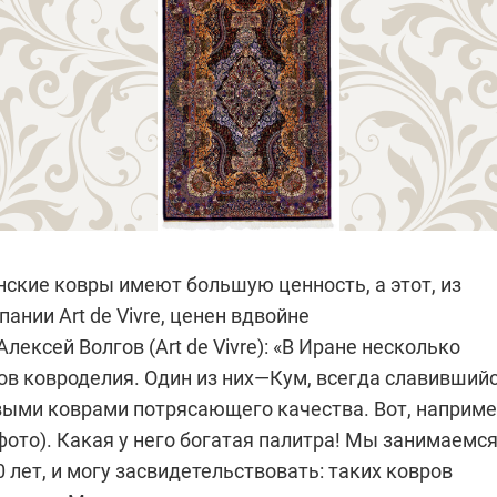
ские ковры имеют большую ценность, а этот, из
ании Art de Vivre, ценен вдвойне
лексей Волгов (Art de Vivre): «В Иране несколько
ов ковроделия. Один из них—Кум, всегда славивший
ыми коврами потря­сающего качества. Вот, наприме
 фото). Какая у него богатая палитра! Мы занимаемс
 лет, и могу засвидетельствовать: таких ковров