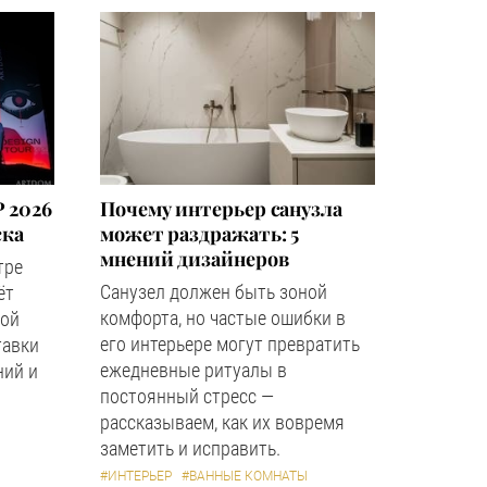
 2026
Почему интерьер санузла
ска
может раздражать: 5
мнений дизайнеров
тре
Санузел должен быть зоной
ёт
комфорта, но частые ошибки в
ной
его интерьере могут превратить
тавки
ежедневные ритуалы в
ний и
постоянный стресс —
рассказываем, как их вовремя
заметить и исправить.
#ИНТЕРЬЕР
#ВАННЫЕ КОМНАТЫ