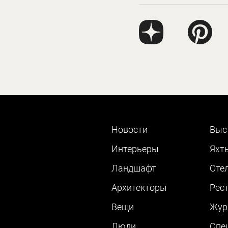
Новости
Выс
Интерьеры
Яхт
Ландшафт
Оте
Архитекторы
Рес
Вещи
Жур
Люди
Cпе