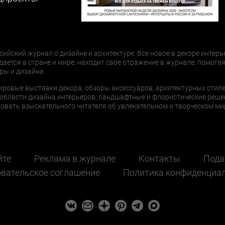
сийский журнал о дизайне и архитектуре. Все новое в декоре интерь
дается в стране и мире, находит свое отражение в журнале, помогая
ры и дизайна.
ировые выставки декора, обзоры аксессуаров, архитектурных стиле
области дизайна интерьеров, ландшафтные и флористические реше
ать взыскательного читателя об увлекательном и творческом мир
йте
Реклама в журнале
Контакты
Пода
вательское соглашение
Политика конфиденциа