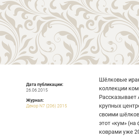
Шёлковые иран
Дата публикации:
коллекции комп
26.06.2015
Рассказывает А
Журнал:
крупных центр
Декор N7 (206) 2015
своими шёлков
этот «кум» (на
коврами уже 20