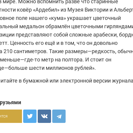
в мире. Можно вспомнить разве что старинные
тности ковёр «Ардебил» из Музея Виктории и Альбер
новное поле нашего «кума» украшает цветочный
ральный медальон обрамлён цветочными гирляндами
зиции представляют собой сложные арабески, борд
тт. Ценность его ещё и в том, что он довольно
на 210 сантиметров. Такие размеры—редкость, обыч
меньше—где-то метр на полтора. И стоит он
е—больше шести миллионов рублей».
читайте в бумажной или
электронной версии
журнала
друзьями
ится