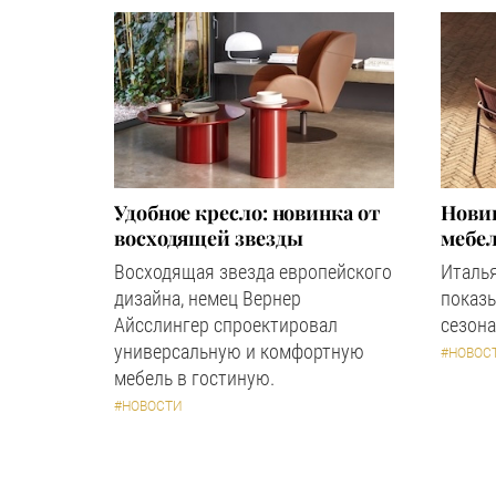
Удобное кресло: новинка от
Новин
восходящей звезды
мебел
Восходящая звезда европейского
Италь
дизайна, немец Вернер
показ
Айсслингер спроектировал
сезона
универсальную и комфортную
#НОВОС
мебель в гостиную.
#НОВОСТИ