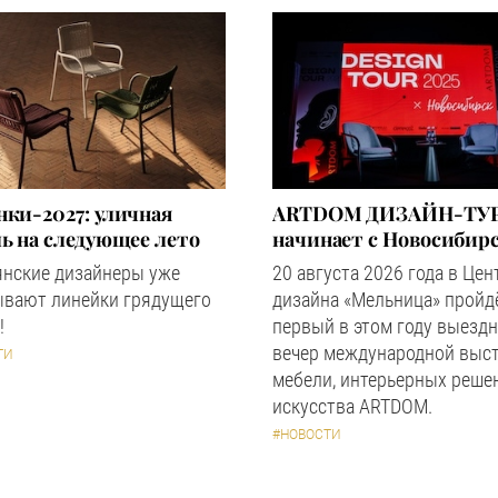
ки-2027: уличная
ARTDOM ДИЗАЙН-ТУР
ь на следующее лето
начинает с Новосибир
янские дизайнеры уже
20 августа 2026 года в Цен
ывают линейки грядущего
дизайна «Мельница» пройд
!
первый в этом году выезд
вечер международной выс
ТИ
мебели, интерьерных реше
искусства ARTDOM.
#НОВОСТИ