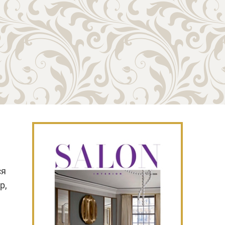
ся
р,
я