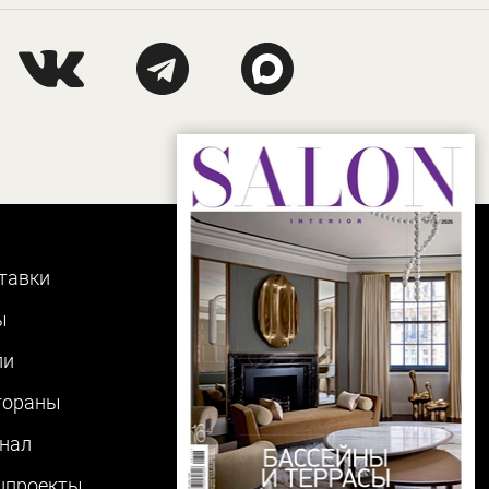
тавки
ы
ли
тораны
нал
цпроекты