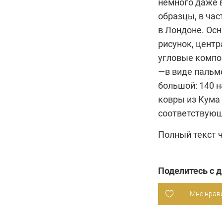
немного даже 
образцы, в час
в Лондоне. Ос
рисунок, цент
угловые компо
—в виде пальме
большой: 140 
ковры из Кума 
соответствующ
Полный текст 
Поделитесь с 
Мне нрав