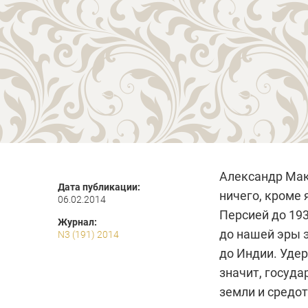
Александр Мак
Дата публикации:
ничего, кроме 
06.02.2014
Персией до 193
Журнал:
до нашей эры 
N3 (191) 2014
до Индии. Удер
значит, госуд
земли и средот