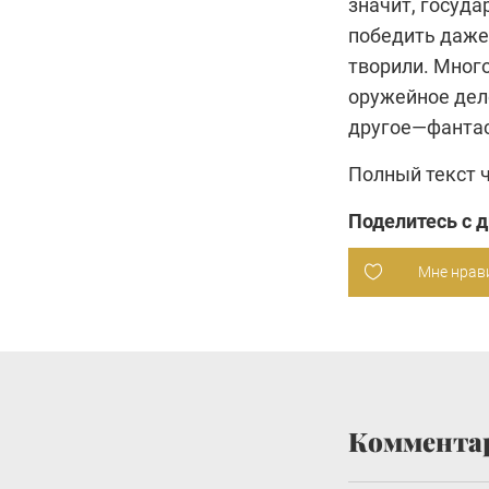
значит, госуда
победить даже 
творили. Много
оружейное дел
другое—фантас
Полный текст 
Поделитесь с 
Мне нрав
Коммента