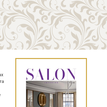
ах
та
е