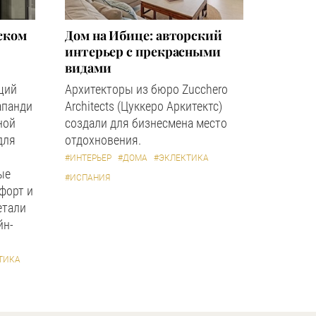
ском
Дом на Ибице: авторский
интерьер с прекрасными
видами
щий
Архитекторы из бюро Zucchero
апанди
Architects (Цуккеро Аркитектс)
ной
создали для бизнесмена место
для
отдохновения.
#ИНТЕРЬЕР
#ДОМА
#ЭКЛЕКТИКА
ые
#ИСПАНИЯ
форт и
етали
йн-
ТИКА