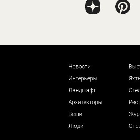
Новости
Выс
Интерьеры
Яхт
Ландшафт
Оте
Архитекторы
Рес
Вещи
Жур
Люди
Cпе