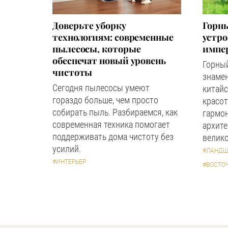
Доверьте уборку
Горны
технологиям: современные
устр
пылесосы, которые
импер
обеспечат новый уровень
Горный
чистоты
знаме
Сегодня пылесосы умеют
китайс
гораздо больше, чем просто
красот
собирать пыль. Разбираемся, как
гармон
современная техника помогает
архите
поддерживать дома чистоту без
велико
усилий.
#ЛАНДШ
#ИНТЕРЬЕР
#ВОСТО