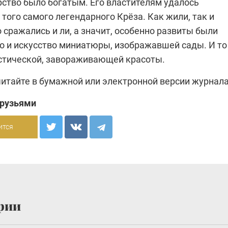
рство было богатым. Его властителям удалось
того самого легендарного Крёза. Как жили, так и
 сражались и ли, а значит, особенно развиты были
о и искусство миниатюры, изображавшей сады. И то
тической, завораживающей красоты.
читайте в бумажной или
электронной версии
журнала
друзьями
ится
рии