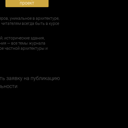
проект
еров, уникальное в архитектуре,
 читателям всегда быть в курсе
й, исторические здания,
ния — все темы журнала
е частной архитектуры и
ть заявку на публикацию
льности