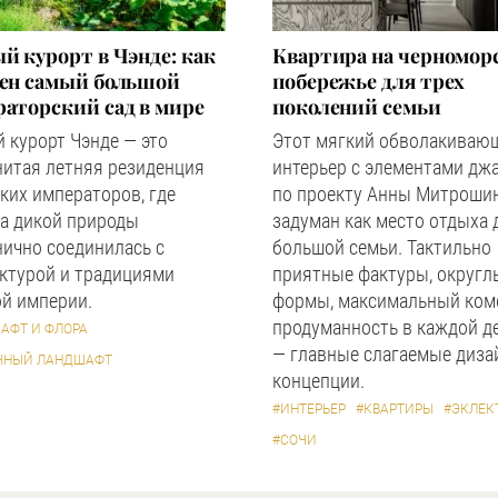
й курорт в Чэнде: как
Квартира на черномор
оен самый большой
побережье для трех
аторский сад в мире
поколений семьи
 курорт Чэнде — это
Этот мягкий обволакиваю
нитая летняя резиденция
интерьер с элементами дж
ких императоров, где
по проекту Анны Митроши
а дикой природы
задуман как место отдыха 
ично соединилась с
большой семьи. Тактильно
ктурой и традициями
приятные фактуры, округл
й империи.
формы, максимальный ком
продуманность в каждой д
АФТ И ФЛОРА
— главные слагаемые диза
ЧНЫЙ ЛАНДШАФТ
концепции.
#ИНТЕРЬЕР
#КВАРТИРЫ
#ЭКЛЕК
#СОЧИ