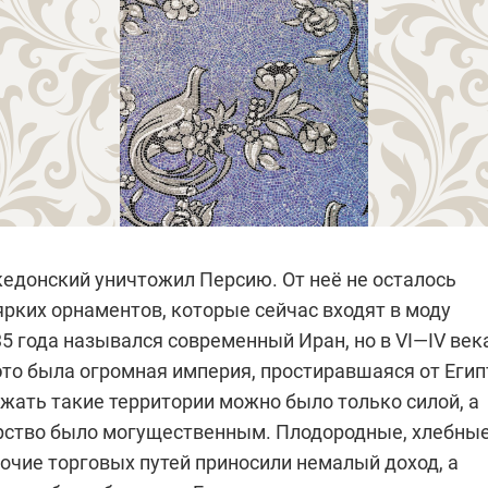
едонский уничтожил Персию. От неё не осталось
ярких орнаментов, которые сейчас входят в моду
5 года назывался современный Иран, но в VI—IV век
это была огромная империя, простиравшаяся от Егип
жать такие территории можно было только силой, а
арство было могущественным. Плодородные, хлебны
очие торговых путей приносили немалый доход, а