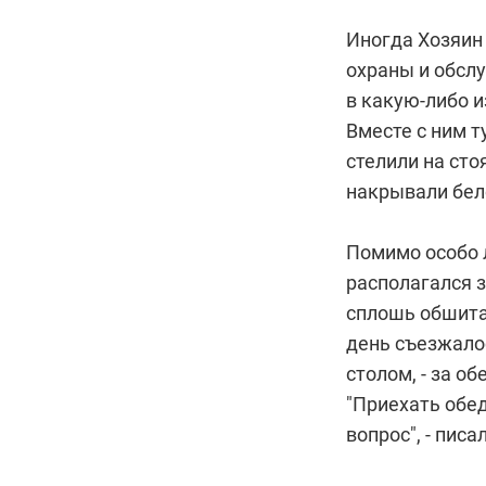
Иногда Хозяин
охраны и обсл
в какую-либо и
Вместе с ним т
стелили на сто
накрывали бело
Помимо особо 
располагался з
сплошь обшита
день съезжалос
столом, - за о
"Приехать обед
вопрос", - пис