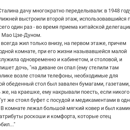
талина дачу многократно переделывали: в 1948 году
Ближней выстроили второй этаж, использовавшийся 
его один раз - во время приема китайской делегаци
 Мао Цзе-Дуном.
всегда жил только внизу, на первом этаже, причем
 одной комнате, при его жизни называвшейся малой
служила одновременно и кабинетом, и столовой, и
пишет дочь, "на диване он спал (ему стелили там
толике возле стояли телефоны, необходимые для
ой обеденный стол был завален бумагами, газетами,
 же, на краешке, ему накрывали поесть, если никого
Тут же стоял буфет с посудой и медикаментами в од
. В комнате лежал большой мягкий ковер и был камин
атрибуты роскоши и комфорта, которые отец
бил..."