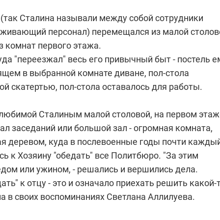
 (так Сталина называли между собой сотрудники
уживающий персонал) перемещался из малой столов
з комнат первого этажа.
уда "переезжал" весь его привычный быт - постель е
ящем в выбранной комнате диване, пол-стола
й скатертью, пол-стола оставалось для работы.
любимой Сталиным малой столовой, на первом этаж
ал заседаний или большой зал - огромная комната,
я деревом, куда в послевоенные годы почти кажды
ь к Хозяину "обедать" все Политбюро. "За этим
бедом или ужином, - решались и вершились дела.
ать" к отцу - это и означало приехать решить какой-
ала в своих воспоминаниях Светлана Аллилуева.