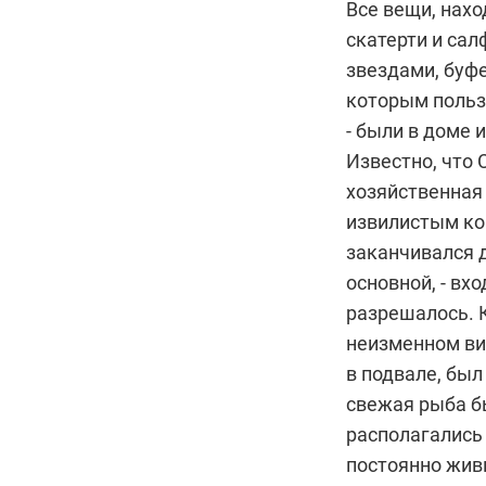
Все вещи, нахо
скатерти и са
звездами, буф
которым польз
- были в доме и
Известно, что 
хозяйственная
извилистым ко
заканчивался 
основной, - вх
разрешалось. 
неизменном вид
в подвале, был
свежая рыба б
располагались
постоянно жив