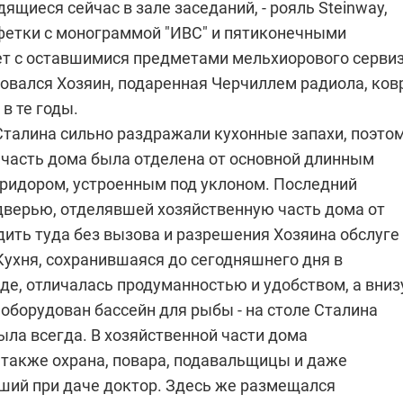
дящиеся сейчас в зале заседаний, - рояль Steinway,
лфетки с монограммой "ИВС" и пятиконечными
ет с оставшимися предметами мельхиорового сервиз
овался Хозяин, подаренная Черчиллем радиола, ко
 в те годы.
Сталина сильно раздражали кухонные запахи, поэто
 часть дома была отделена от основной длинным
ридором, устроенным под уклоном. Последний
дверью, отделявшей хозяйственную часть дома от
одить туда без вызова и разрешения Хозяина обслуге
Кухня, сохранившаяся до сегодняшнего дня в
е, отличалась продуманностью и удобством, а внизу
 оборудован бассейн для рыбы - на столе Сталина
ыла всегда. В хозяйственной части дома
 также охрана, повара, подавальщицы и даже
ший при даче доктор. Здесь же размещался