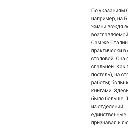
По указаниям С
например, на 
жизни вождя вс
возглавляемой
Сам же Сталин 
практически в
столовой. Она 
спальней. Как 
постель), на с
работы; больш
книгами. Здесь
было больше. 
из отделений..
единственные 
признавал и лю