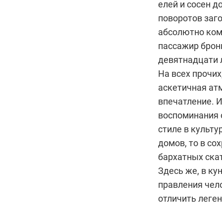
елей и сосен д
поворотов заг
абсолютно комф
пассажир брон
девятнадцати 
На всех прочих
аскетичная ат
впечатление. И
воспоминания
стиле в культу
домов, то в со
бархатных скат
Здесь же, в ку
правления чело
отличить леген