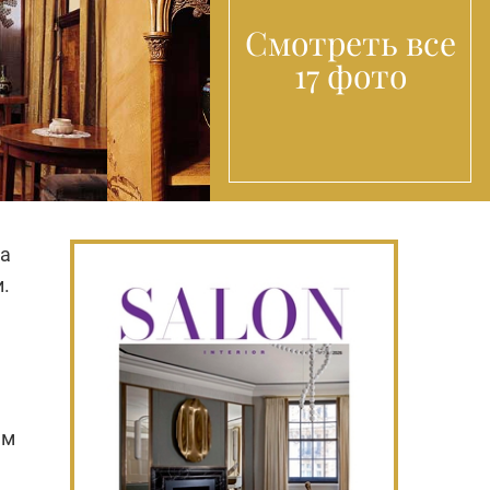
Смотреть все
17 фото
да
.
ым