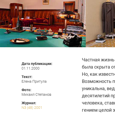
Частная жизнь
Дата публикации:
была скрыта о
01.11.2000
Но, как извест
Текст:
Возможность п
Елена Притула
уникальна, вед
Фото:
Михаил Степанов
десятилетий п
человека, став
Журнал:
N3 (48) 2001
гением целой э