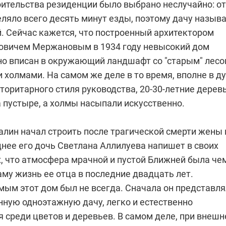
оительства резиденции было выбрано неслучайно: от
ляло всего десять минут езды, поэтому дачу назыв
. Сейчас кажется, что построенный архитектором
вичем Мержановым в 1934 году невысокий дом
но вписан в окружающий ландшафт со "старым" лес
холмами. На самом же деле в то время, вполне в д
торитарного стиля руководства, 20-30-летние дерев
 пустыре, а холмы насыпали искусственно.
алин начал строить после трагической смерти жены 
днее его дочь Светлана Аллилуева напишет в своих
, что атмосфера мрачной и пустой Ближней была че
аму жизнь ее отца в последние двадцать лет.
мым этот дом был не всегда. Сначала он представля
нную одноэтажную дачу, легко и естественно
 среди цветов и деревьев. В самом деле, при внеш