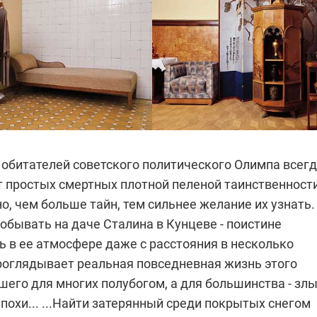
 обитателей советского политического Олимпа всег
т простых смертных плотной пеленой таинственности
но, чем больше тайн, тем сильнее желание их узнать.
обывать на даче Сталина в Кунцеве - поистине
ь в ее атмосфере даже с расстояния в несколько
роглядывает реальная повседневная жизнь этого
шего для многих полубогом, а для большинства - зл
похи...
...Найти затерянный среди покрытых снегом