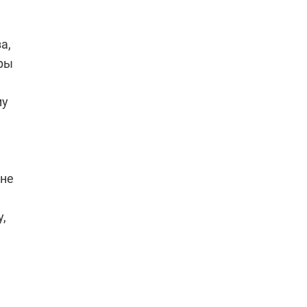
а,
вры
му
 не
,