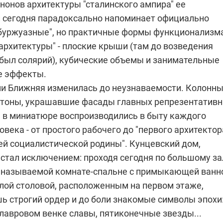
нонов архитектуры "сталинского ампира" ее
и сегодня парадоксально напоминает официально
"буржуазные", но практичные формы функционализм
архитектуры" - плоские крыши (там до возведения
 был солярий), кубические объемы и занимательные
е эффекты.
ми Ближняя изменилась до неузнаваемости. Колонны
нтоны, украшавшие фасады главных репрезентатив
, в миниатюре воспроизводились в быту каждого
овека - от простого рабочего до "первого архитектор
ей социалистической родины". Кунцевский дом,
 стал исключением: проходя сегодня по большому за
к называемой комнате-спальне с примыкающей ванн
алой столовой, расположенным на первом этаже,
ь строгий ордер и до боли знакомые символы эпохи
 лавровом венке славы, пятиконечные звезды...