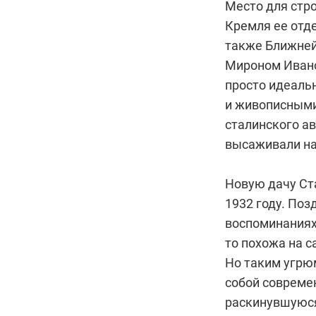
Место для стр
Кремля ее отде
также Ближней
Мироном Ивано
просто идеаль
и живописными 
сталинского ав
высаживали на
Новую дачу Ст
1932 году. Поз
воспоминаниях
то похожа на с
Но таким угрю
собой совреме
раскинувшуюся