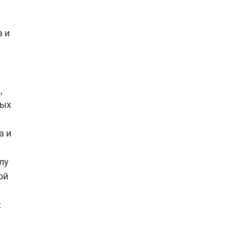
а и
,
ных
а и
лу
ой
: