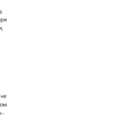
,
при
и,
 не
ном
 -