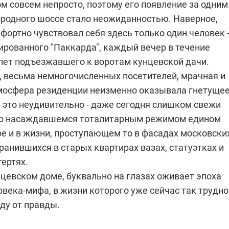
ом совсем непросто, поэтому его появление за одним
ородного шоссе стало неожиданностью. Наверное,
ортно чувствовал себя здесь только один человек 
ированного "Паккарда", каждый вечер в течение
лет подъезжавшего к воротам кунцевской дачи.
, весьма немногочисленных посетителей, мрачная и
мосфера резиденции неизменно оказывала гнетуще
 это неудивительно - даже сегодня слишком свежи
 о насаждавшемся тоталитарным режимом едином
ре и в жизни, проступающем то в фасадах московски
хранившихся в старых квартирах вазах, статуэтках и
ертях.
нцевском доме, буквально на глазах оживает эпоха
века-мифа, в жизни которого уже сейчас так трудно
ду от правды.