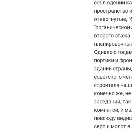
соблюдении ка
пространство 
отвергнутые, 
"органической 
второго этажа
планировочны
Однако с года
портики и фро
зданий страны
советского чел
строителя наш
конечно же, не
заседаний, та
комнатой, и м
повсюду видиш
серп и молот в