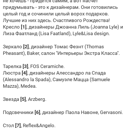
не хочешь - придется самим, а вот насчет
придумывать - это к дизайнерам. Они готовились
целый год и сочинили целый ворох подарков.
Лучшие из них здесь. Счастливого Рождества!
Кресло
[1]
, дизайнеры Джоанна Лиль (Joanna Lyle) и
Лиза Фаатланд (Lisa Faatland), Lyle&Lisa design.
Зеркало
[2]
, дизайнер Томас Фезнт (Thomas
Pheasant),
Baker
, салон "Интерьеры Экстра Класса".
Тарелка
[3]
, FOS Ceramiche.
Люстра
[4]
, дизайнеры Алессандро ла Спада
(Alessandro la
Spada), Самуэле Мацца (Samuele
Mazza), Medea.
Звезда
[5]
, Arzberg.
Подсвечники
[6]
, дизайнер
Паола Навоне
, Gervasoni.
Стол
[7]
, Reflex&Angelo.