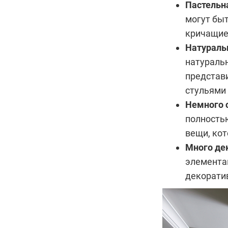
Пастельн
могут быт
кричащие
Натураль
натуральн
представ
стульями
Немного 
полность
вещи, кот
Много де
элементам
декорати