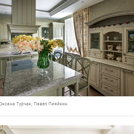
Оксана Турчак, Павел Пияйкин