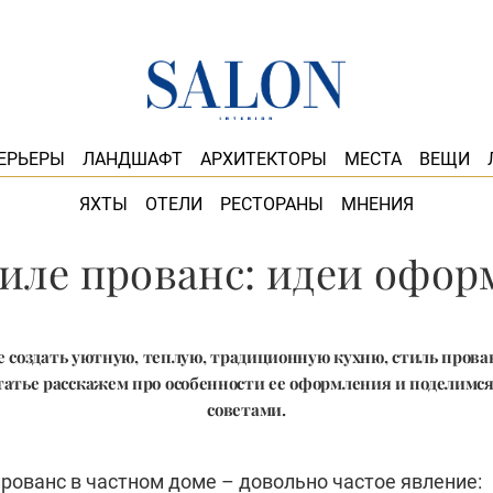
ЕРЬЕРЫ
ЛАНДШАФТ
АРХИТЕКТОРЫ
МЕСТА
ВЕЩИ
ЯХТЫ
ОТЕЛИ
РЕСТОРАНЫ
МНЕНИЯ
тиле прованс: идеи офо
е создать уютную, теплую, традиционную кухню, стиль прованс
статье расскажем про особенности ее оформления и поделимс
советами.
прованс в частном доме – довольно частое явление: