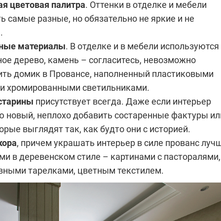
ая цветовая палитра
. Оттенки в отделке и мебели
ь самые разные, но обязательно не яркие и не
.
ные материалы
. В отделке и в мебели используются
ое дерево, камень – согласитесь, невозможно
ить домик в Провансе, наполненный пластиковыми
 и хромированными светильниками.
старины
присутствует всегда. Даже если интерьер
ю новый, неплохо добавить состаренные фактуры ил
орые выглядят так, как будто они с историей.
кора
, причем украшать интерьер в силе прованс луч
и в деревенском стиле – картинами с пасторалями,
вными тарелками, цветным текстилем.