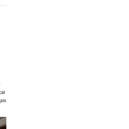
т
ой
щих