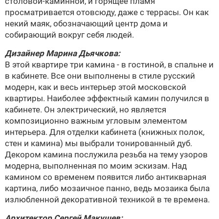
столовой-каминной, и горящее пламя
просматривается отовсюду, даже с террасы. Он как
некий маяк, обозначающий центр дома и
собирающий вокруг себя людей.
Дизайнер
Марина Дьячкова
:
В этой квартире три камина - в гостиной, в спальне и
в кабинете. Все они выполнены в стиле русский
модерн, как и весь интерьер этой московской
квартиры. Наиболее эффектный камин получился в
кабинете. Он электрический, но является
композиционно важным угловым элементом
интерьера. Для отделки кабинета (книжных полок,
стен и камина) мы выбрали тонированный дуб.
Декором камина послужила резьба на тему узоров
модерна, выполненная по моим эскизам. Над
камином со временем появится либо антикварная
картина, либо мозаичное панно, ведь мозаика была
излюбленной декоративной техникой в те времена.
Архитектор
Сергей Макушев
: