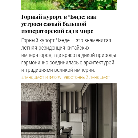
Горный курорт в Чэнде: как
устроен самый большой
императорский сад в мире
Горный курорт Чэнде — это знаменитая
летняя резиденция китайских
императоров, где красота дикой природы
гармонично соединилась с архитектурой
и традициями великой империи.
#ЛАНДШАФТ И ФЛОРА
#ВОСТОЧНЫЙ ЛАНДШАФТ