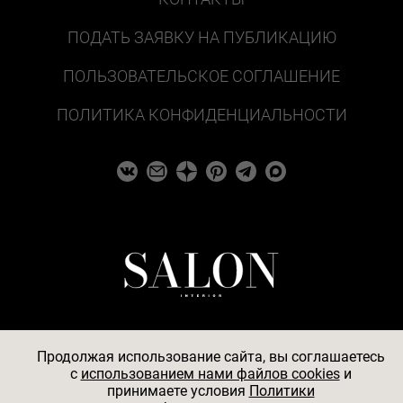
ПОДАТЬ ЗАЯВКУ НА ПУБЛИКАЦИЮ
ПОЛЬЗОВАТЕЛЬСКОЕ СОГЛАШЕНИЕ
ПОЛИТИКА КОНФИДЕНЦИАЛЬНОСТИ
Продолжая использование сайта, вы соглашаетесь
c
использованием нами файлов cookies
и
© 2026
принимаете условия
Политики