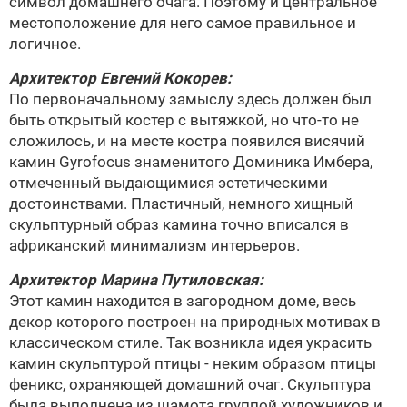
символ домашнего очага. Поэтому и центральное
местоположение для него самое правильное и
логичное.
Архитектор
Евгений Кокорев
:
По первоначальному замыслу здесь должен был
быть открытый костер с вытяжкой, но что-то не
сложилось, и на месте костра появился висячий
камин Gyrofocus знаменитого Доминика Имбера,
отмеченный выдающимися эстетическими
достоинствами. Пластичный, немного хищный
скульптурный образ камина точно вписался в
африканский минимализм интерьеров.
Архитектор
Марина Путиловская
:
Этот камин находится в загородном доме, весь
декор которого построен на природных мотивах в
классическом стиле. Так возникла идея украсить
камин скульптурой птицы - неким образом птицы
феникс, охраняющей домашний очаг. Скульптура
была выполнена из шамота группой художников и