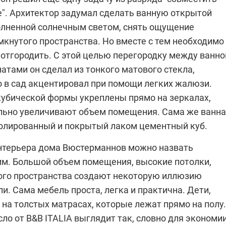
". Архитектор задумал сделать ванную открытой
олненной солнечным светом, снять ощущение
мкнутого пространства. Но вместе с тем необходимо
 отгородить. С этой целью перегородку между ванно
атами он сделал из тонкого матового стекла,
о в сад акцентировал при помощи легких жалюзи.
убической формы укреплены прямо на зеркалах,
льно увеличивают объем помещения. Сама же ванна
полированный и покрытый лаком цементный куб.
нтерьера дома Вюстерманнов можно назвать
м. Большой объем помещения, высокие потолки,
ого пространства создают некоторую иллюзию
и. Сама мебель проста, легка и практична. Дети,
 на толстых матрасах, которые лежат прямо на полу.
сло от
B&B ITALIA
выглядит так, словно для экономи