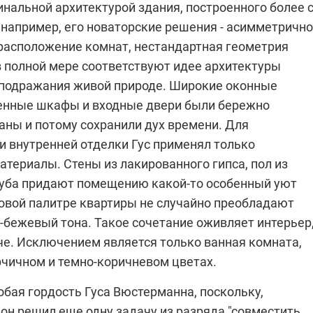
инальной архитектурой здания, построенного более 
, например, его новаторские решения - асимметрично
расположение комнат, нестандартная геометрия
в полной мере соответствуют идее архитектуры
 подражания живой природе. Широкие оконные
енные шкафы и входные двери были бережно
аны и потому сохранили дух времени. Для
и внутренней отделки Гус применял только
териалы. Стены из лакированного гипса, пол из
уба придают помещению какой-то особенный уют
товой палитре квартиры не случайно преобладают
-бежевый тона. Такое сочетание оживляет интерьер
че. Исключением является только ванная комната,
рчичном и темно-коричневом цветах.
собая гордость Гуса Вюстерманна, поскольку,
 он решил еще одну задачу из разряда "совместить