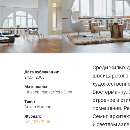
Среди жилых д
Дата публикации:
швейцарского 
24.04.2000
художественно
Материалы:
Вюстерманну. 
- © zapaimages/Reto Guntli
строение в ст
Текст:
Антон Иванов
помещения. Ре
Семья архитек
Журнал:
N3 (103) 2006
и светлом зал