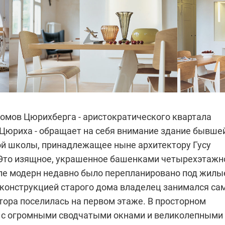
омов Цюрихберга - аристократического квартала
Цюриха - обращает на себя внимание здание бывше
й школы, принадлежащее ныне архитектору Гусу
Это изящное, украшенное башенками четырехэтажн
иле модерн недавно было перепланировано под жилы
конструкцией старого дома владелец занимался са
тора поселилась на первом этаже. В просторном
е с огромными сводчатыми окнами и великолепными