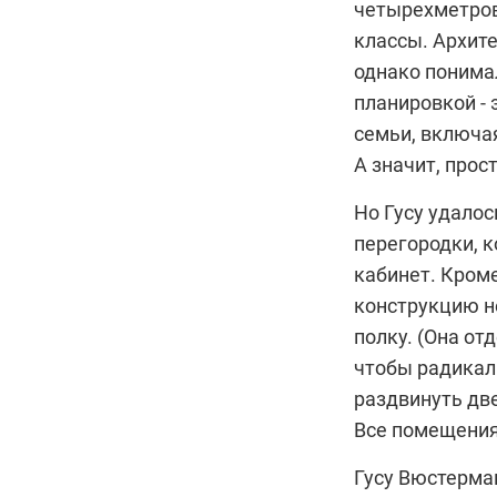
четырехметров
классы. Архите
однако понимал
планировкой - 
семьи, включая
А значит, прос
Но Гусу удало
перегородки, к
кабинет. Кроме
конструкцию 
полку. (Она от
чтобы радикал
раздвинуть две
Все помещения,
Гусу Вюстерма