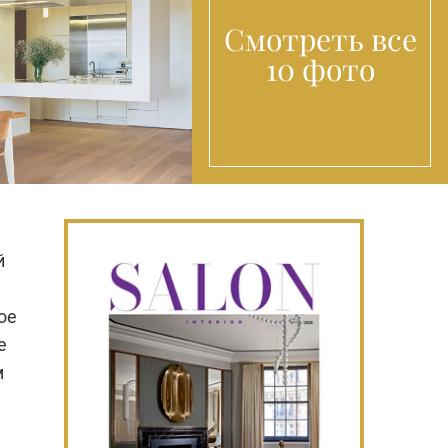
Смотреть все
10 фото
й
ое
е
м