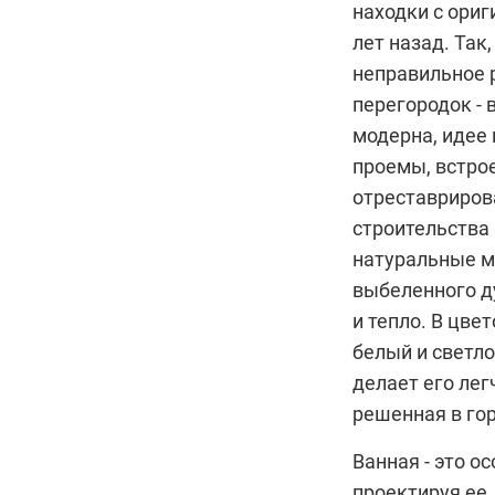
находки с ориг
лет назад. Так
неправильное 
перегородок - 
модерна, идее
проемы, встро
отреставриров
строительства 
натуральные ма
выбеленного д
и тепло. В цве
белый и светло
делает его лег
решенная в го
Ванная - это о
проектируя ее,