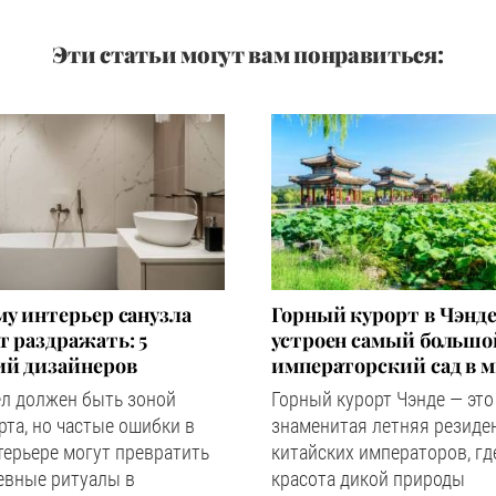
Эти статьи могут вам понравиться:
у интерьер санузла
Горный курорт в Чэнде
 раздражать: 5
устроен самый большо
ий дизайнеров
императорский сад в 
ел должен быть зоной
Горный курорт Чэнде — это
та, но частые ошибки в
знаменитая летняя резиде
терьере могут превратить
китайских императоров, гд
евные ритуалы в
красота дикой природы