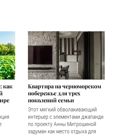
: как
Квартира на черноморском
й
побережье для трех
мире
поколений семьи
Этот мягкий обволакивающий
нция
интерьер с элементами джапанди
е
по проекту Анны Митрошиной
задуман как место отдыха для