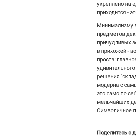
укреплено на 
приходится - э
Минимализму в
предметов деко
причудливых зе
в прихожей - в
проста: главно
удивительного 
решения "скла
модерна с сам
это само по с
мельчайших де
Символичное п
Поделитесь с 