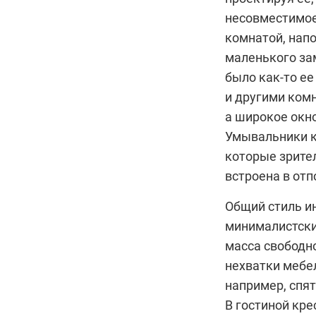
несовместимое
комнатой, нап
маленького за
было как-то ее
и другими комн
а широкое окн
Умывальники к
которые зрите
встроена в от
Общий стиль и
минималистски
масса свободн
нехватки мебел
например, спят
В гостиной кре