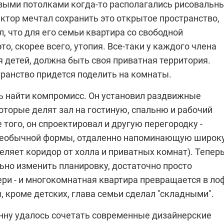
ыми потолками когда-то располагались рисовальн
ктор мечтал сохранить это открытое пространство,
, что для его семьи квартира со свободной
это, скорее всего, утопия. Все-таки у каждого члена
 детей, должна быть своя приватная территория.
транство придется поделить на комнаты.
сь найти компромисс. Он установил раздвижные
оторые делят зал на гостиную, спальню и рабочий
 того, он спроектировал и другую перегородку -
необычной формы, отдаленно напоминающую широк
деляет коридор от холла и приватных комнат). Теперь
ьно изменить планировку, достаточно просто
ри - и многокомнатная квартира превращается в лоф
 кроме детских, глава семьи сделал "складными".
нну удалось сочетать современные дизайнерские