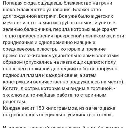
Попадая сюда, ощущаешь блаженство на грани
шока. Блаженство узнавания. Блаженство
долгожданной встречи. Все уже было в детских
мечтах - и этот камин из грубого камня, и увитые
зеленью балкончики, перила которых еще хранят
тепло прикосновения прекрасной незнакомки, и эти
грандиозные и одновременно изящные
средневековые люстры, которые в прежние
времена зажигались удивительно замысловатым
образом (опускались на лязгающих цепях к полу,
после чего пожилой дворецкий собственноручно
подносил пламя к каждой свече, а затем
конструкция величественно водружалась на место).
Кстати, люстры, которые мы видим в гостиной, -
эксклюзив, тончайшая работа по старинным
рецептам.
Каждая весит 150 килограммов, из-за чего даже
потребовалось специально усиливать потолок.
И конечно - щедрый, нескончаемый пир. Когда вино