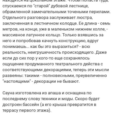
находятся на цокольном этаже. Чтобы попасть туда,
спускаемся по "старой" дубовой лестнице,
обрамленной замечательными точеными перилами.
Отдельного разговора заслуживает люстра,
заключенная в лестничном колодце. Ее длина - семь
метров, на конце, уже в маленьком нижнем холле, -
массивное латунное кольцо. Только взявшись за
него и попробовав качнуть конструкцию, вдруг
понимаешь... как бы это выразиться? - всю
реальность, неигрушечность происходящего. Даже
если до сих пор у кого-то еще сохранялось
ощущение продуманного театрального действа с
соответствующими декорациями, теперь эти мысли
развеяны: такими - полновесными, преувеличенно
"настоящими" - декорации не бывают.
Сауна изготовлена из апаша и оснащена по
последнему слову техники и моды. Скоро будет
достроен бассейн (а его крыша превратится в
террасу первого этажа).