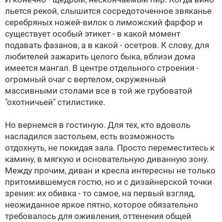
льется рекой, слышится сосредоточенное звяканье
серебряных ножей-вилок о лиможский фарфор и
существует особый этикет - в какой момент
подавать фазанов, а в какой - осетров. К слову, для
любителей зажарить целого быка, вблизи дома
имеется мангал. В центре отдельного строения -
огромный очаг с вертелом, окруженный
массивными столами все в той же грубоватой
"охотничьей" стилистике.
Но вернемся в гостиную. Для тех, кто вдоволь
насладился застольем, есть возможность
отдохнуть, не покидая зала. Просто переместитесь к
камину, в мягкую и основательную диванную зону.
Между прочим, диван и кресла интересны не только
притомившемуся гостю, но и с дизайнерской точки
зрения: их обивка - то самое, на первый взгляд,
неожиданное яркое пятно, которое обязательно
требовалось для оживления, оттенения общей