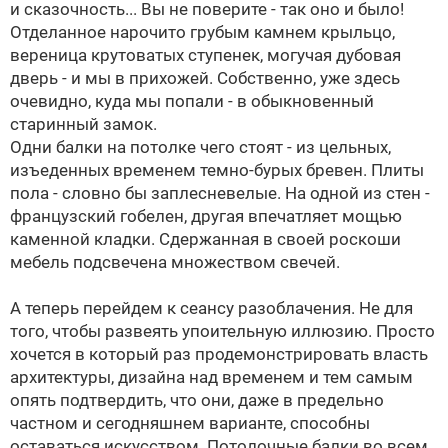
и сказочность... Вы не поверите - так оно и было!
Отделанное нарочито грубым камнем крыльцо,
вереница крутоватых ступенек, могучая дубовая
дверь - и мы в прихожей. Собственно, уже здесь
очевидно, куда мы попали - в обыкновенный
старинный замок.
Одни балки на потолке чего стоят - из цельных,
изъеденных временем темно-бурых бревен. Плиты
пола - словно бы заплесневелые. На одной из стен -
французский гобелен, другая впечатляет мощью
каменной кладки. Сдержанная в своей роскоши
мебель подсвечена множеством свечей.
А теперь перейдем к сеансу разоблачения. Не для
того, чтобы развеять упоительную иллюзию. Просто
хочется в который раз продемонстрировать власть
архитектуры, дизайна над временем и тем самым
опять подтвердить, что они, даже в предельно
частном и сегодняшнем варианте, способны
оставаться искусством. Потолочные балки во всем