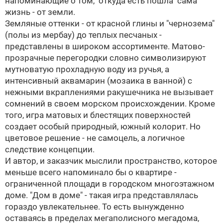
напоминающие о том, "откуда есть пошла" сама
жизнь - от земли.
Земляные оттенки - от красной глины и "чернозема"
(полы из мербау) до теплых песчаных -
представлены в широком ассортименте. Матово-
прозрачные перегородки словно символизируют
мутноватую прохладную воду из ручья, а
интенсивный аквамарин (мозаика в ванной) с
нежными вкраплениями ракушечника не вызывает
сомнений в своем морском происхождении. Кроме
того, игра матовых и блестящих поверхностей
создает особый природный, южный колорит. Но
цветовое решение - не самоцель, а логичное
следствие концепции.
И автор, и заказчик мыслили пространство, которое
меньше всего напоминало бы о квартире -
ограниченной площади в городском многоэтажном
доме. "Дом в доме" - такая игра представлялась
гораздо увлекательнее. То есть вынужденно
оставаясь в пределах мегаполисного мегадома,