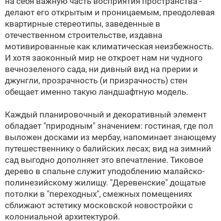
на себя важную часть восприятия пространства -
делают его открытым и проницаемым, преодолевая
квартирные стереотипы, заведенные в
отечественном строительстве, издавна
мотивированные как климатическая неизбежность.
И хотя заоконный мир не откроет нам ни чудного
вечнозеленого сада, ни дивный вид на прерии и
джунгли, прозрачность (и призрачность) стен
обещает именно такую ландшафтную модель.
Каждый планировочный и декоративный элемент
обладает "природным" значением: гостиная, где пол
выложен досками из мербау, напоминает знающему
путешественнику о балийских лесах; вид на зимний
сад выгодно дополняет это впечатление. Тиковое
дерево в спальне служит уподоблению малайско-
полинезийскому жилищу. "Деревенские" дощатые
потолки в "переходных", смежных помещениях
сближают эстетику московской новостройки с
колониальной архитектурой.