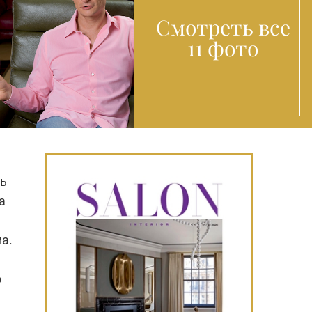
Смотреть все
11 фото
сь
а
а.
о