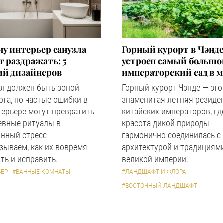
у интерьер санузла
Горный курорт в Чэнде
 раздражать: 5
устроен самый большо
ий дизайнеров
императорский сад в 
ел должен быть зоной
Горный курорт Чэнде — это
та, но частые ошибки в
знаменитая летняя резиде
терьере могут превратить
китайских императоров, гд
евные ритуалы в
красота дикой природы
янный стресс —
гармонично соединилась с
зываем, как их вовремя
архитектурой и традициям
ть и исправить.
великой империи.
ЬЕР
#ВАННЫЕ КОМНАТЫ
#ЛАНДШАФТ И ФЛОРА
#ВОСТОЧНЫЙ ЛАНДШАФТ