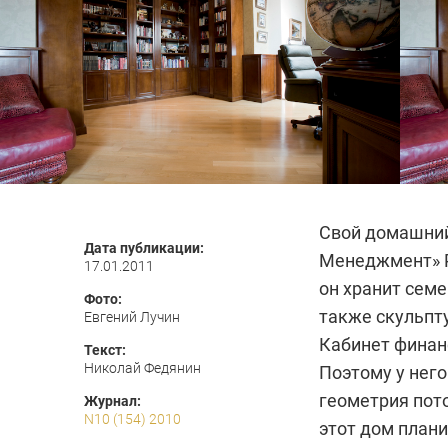
Свой домашний
Дата публикации:
Менеджмент» Р
17.01.2011
он хранит семе
Фото:
также скульп
Евгений Лучин
Кабинет финан
Текст:
Николай Федянин
Поэтому у нег
геометрия пото
Журнал:
N10 (154) 2010
этот дом плани