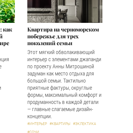
: как
Квартира на черноморском
й
побережье для трех
мире
поколений семьи
Этот мягкий обволакивающий
нция
интерьер с элементами джапанди
е
по проекту Анны Митрошиной
задуман как место отдыха для
большой семьи. Тактильно
и
приятные фактуры, округлые
формы, максимальный комфорт и
продуманность в каждой детали
— главные слагаемые дизайн-
концепции.
#ИНТЕРЬЕР
#КВАРТИРЫ
#ЭКЛЕКТИКА
#СОЧИ