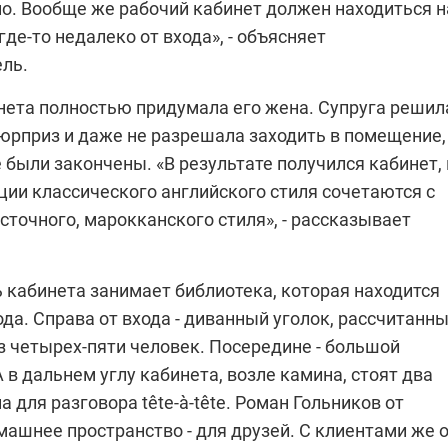
но. Вообще же рабочий кабинет должен находиться н
где-то недалеко от входа», - объясняет
ль.
нета полностью придумала его жена. Супруга решил
сюрприз и даже не разрешала заходить в помещение,
 были закончены. «В результате получился кабинет, 
ции классического английского стиля сочетаются с
точного, марокканского стиля», - рассказывает
 кабинета занимает библиотека, которая находится
ода. Справа от входа - диванный уголок, рассчитанн
з четырех-пяти человек. Посередине - большой
А в дальнем углу кабинета, возле камина, стоят два
а для разговора tête-à-tête. Роман Гольников от
машнее пространство - для друзей. С клиентами же 