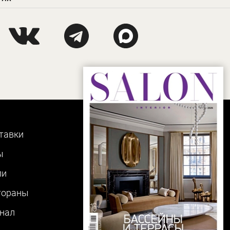
тавки
ы
ли
тораны
нал