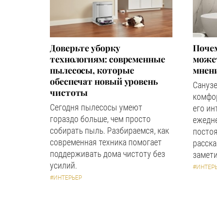
Доверьте уборку
Почем
технологиям: современные
может
пылесосы, которые
мнен
обеспечат новый уровень
Сануз
чистоты
комфор
Сегодня пылесосы умеют
его ин
гораздо больше, чем просто
ежедн
собирать пыль. Разбираемся, как
посто
современная техника помогает
расска
поддерживать дома чистоту без
замети
усилий.
#ИНТЕР
#ИНТЕРЬЕР