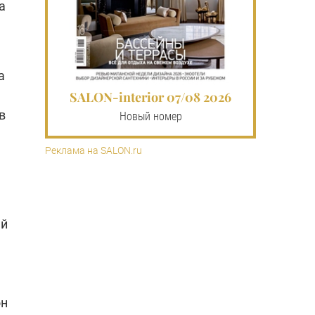
а
а
SALON-interior 07/08 2026
в
Новый номер
Реклама на SALON.ru
ый
он