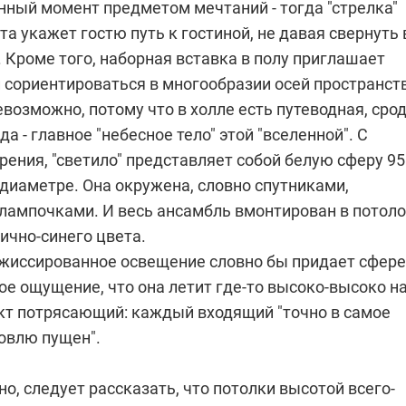
нный момент предметом мечтаний - тогда "стрелка"
та укажет гостю путь к гостиной, не давая свернуть 
 Кроме того, наборная вставка в полу приглашает
 сориентироваться в многообразии осей пространст
возможно, потому что в холле есть путеводная, сро
да - главное "небесное тело" этой "вселенной". С
рения, "светило" представляет собой белую сферу 95
диаметре. Она окружена, словно спутниками,
лампочками. И весь ансамбль вмонтирован в потол
ично-синего цвета.
жиссированное освещение словно бы придает сфере
ое ощущение, что она летит где-то высоко-высоко н
кт потрясающий: каждый входящий "точно в самое
ровлю пущен".
о, следует рассказать, что потолки высотой всего-