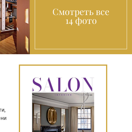
Смотреть все
14 фото
ти,
ени