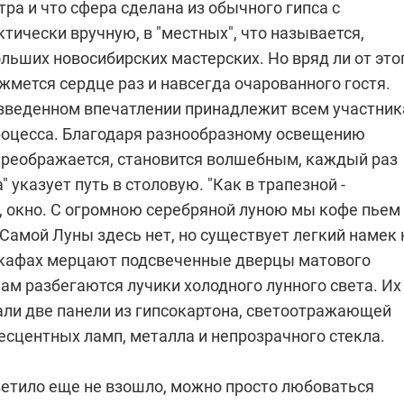
тра и что сфера сделана из обычного гипса с
тически вручную, в "местных", что называется,
ольших новосибирских мастерских. Но вряд ли от это
мется сердце раз и навсегда очарованного гостя.
изведенном впечатлении принадлежит всем участни
роцесса. Благодаря разнообразному освещению
преображается, становится волшебным, каждый раз
" указует путь в столовую. "Как в трапезной -
, окно. С огромною серебряной луною мы кофе пьем
" Самой Луны здесь нет, но существует легкий намек 
 шкафах мерцают подсвеченные дверцы матового
нам разбегаются лучики холодного лунного света. Их
али две панели из гипсокартона, светоотражающей
есцентных ламп, металла и непрозрачного стекла.
ветило еще не взошло, можно просто любоваться