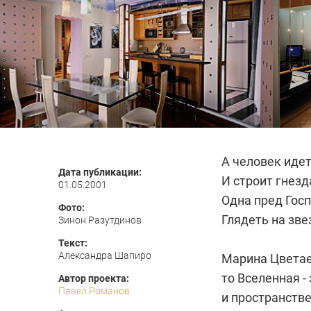
А человек идет
Дата публикации:
И строит гнезд
01.05.2001
Одна пред Госп
Фото:
Глядеть на зве
Зинон Разутдинов
Текст:
Александра Шапиро
Марина Цвета
то Вселенная -
Автор проекта:
Павел Романов
и пространств