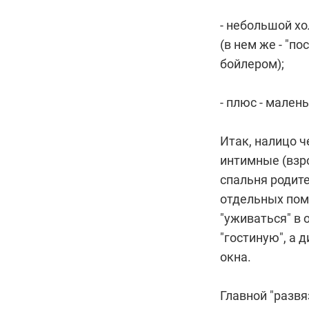
- небольшой х
(в нем же - "п
бойлером);
- плюс - мален
Итак, налицо 
интимные (взр
спальня родите
отдельных поме
"уживаться" в 
"гостиную", а 
окна.
Главной "развя