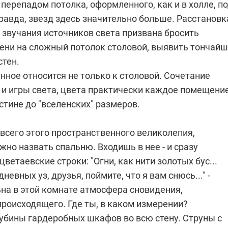
ерепадом потолка, оформленного, как и в холле, п
равда, звезд здесь значительно больше. Расстановк
 звучания источников света призвана бросить
ени на сложный потолок столовой, выявить тончай
стен.
нное относится не только к столовой. Сочетание
 и игры света, цвета практически каждое помещени
тине до "вселенских" размеров.
всего этого пространственного великолепия,
жно назвать спальню. Входишь в нее - и сразу
ветаевские строки: "Огни, как нити золотых бус...
невных уз, друзья, поймите, что я вам снюсь..." -
на в этой комнате атмосфера сновидения,
происходящего. Где ты, в каком измерении?
убины гардеробных шкафов во всю стену. Струны с