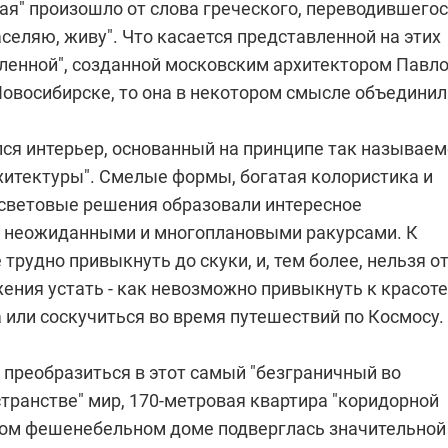
ая" произошло от слова греческого, переводившего
аселяю, живу". Что касается представленной на этих
еленной", созданной московским архитектором Павл
овосибирске, то она в некотором смысле объединил
лся интерьер, основанный на принципе так называе
хитектуры". Смелые формы, богатая колористика и
световые решения образовали интересное
с неожиданными и многоплановыми ракурсами. К
 трудно привыкнуть до скуки, и, тем более, нельзя о
ения устать - как невозможно привыкнуть к красоте
 или соскучиться во время путешествий по Космосу.
 преобразиться в этот самый "безграничный во
транстве" мир, 170-метровая квартира "коридорной
вом фешенебельном доме подверглась значительной