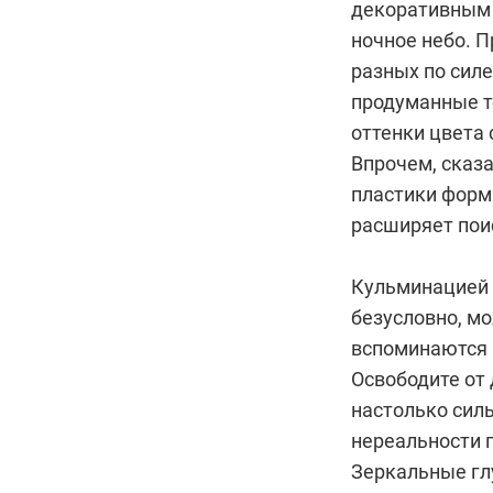
декоративным п
ночное небо. П
разных по силе
продуманные т
оттенки цвета 
Впрочем, сказа
пластики форм
расширяет поис
Кульминацией 
безусловно, мо
вспоминаются ц
Освободите от д
настолько силь
нереальности 
Зеркальные гл