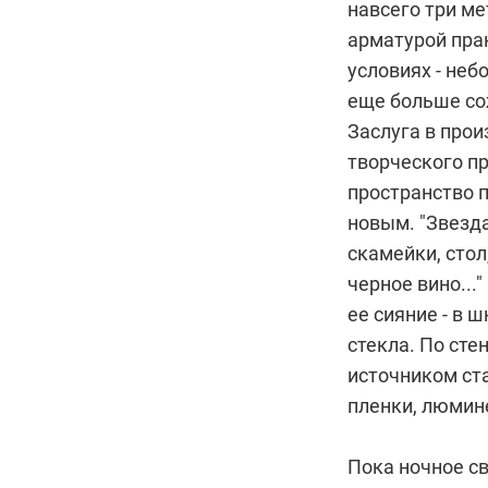
навсего три ме
арматурой прак
условиях - неб
еще больше сож
Заслуга в про
творческого п
пространство 
новым. "Звезда
скамейки, стол
черное вино...
ее сияние - в
стекла. По сте
источником ст
пленки, люмин
Пока ночное с