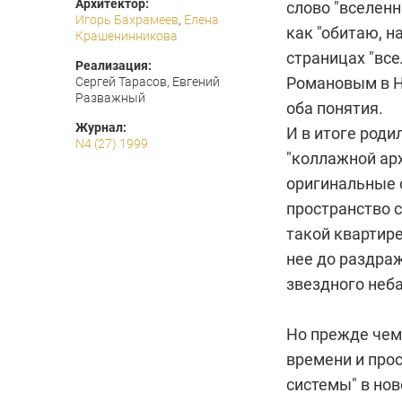
Архитектор:
слово "вселенн
Игорь Бахрамеев
,
Елена
как "обитаю, н
Крашенинникова
страницах "вс
Реализация:
Романовым в Н
Сергей Тарасов, Евгений
Разважный
оба понятия.
Журнал:
И в итоге роди
N4 (27) 1999
"коллажной ар
оригинальные 
пространство 
такой квартире
нее до раздраж
звездного неба
Но прежде чем
времени и прос
системы" в но