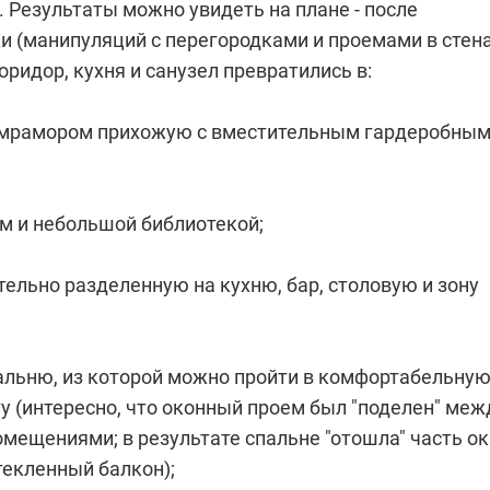
 Результаты можно увидеть на плане - после
и (манипуляций с перегородками и проемами в стена
оридор, кухня и санузел превратились в:
 мрамором прихожую с вместительным гардеробны
ом и небольшой библиотекой;
ительно разделенную на кухню, бар, столовую и зону
пальню, из которой можно пройти в комфортабельну
у (интересно, что оконный проем был "поделен" меж
мещениями; в результате спальне "отошла" часть о
текленный балкон);