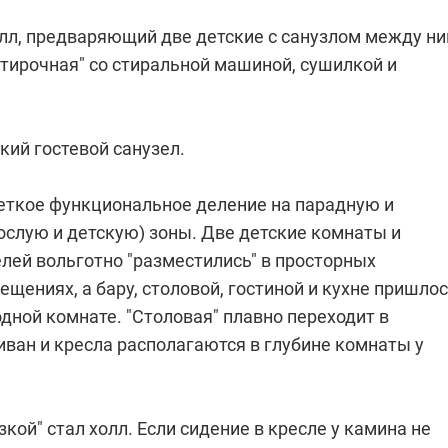
олл, предваряющий две детские с санузлом между н
остирочная" со стиральной машиной, сушилкой и
ький гостевой санузел.
четкое функциональное деление на парадную и
ослую и детскую) зоны. Две детские комнаты и
лей вольготно "разместились" в просторных
щениях, а бару, столовой, гостиной и кухне пришло
одной комнате. "Столовая" плавно переходит в
диван и кресла располагаются в глубине комнаты у
зкой" стал холл. Если сидение в кресле у камина не