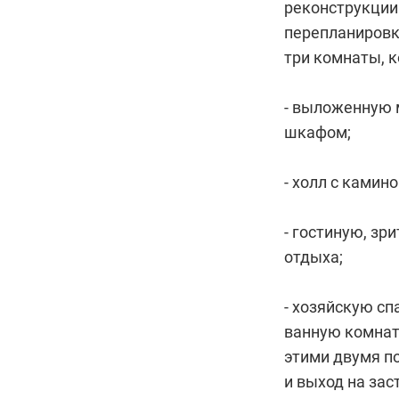
реконструкции.
перепланировк
три комнаты, к
- выложенную
шкафом;
- холл с камин
- гостиную, зр
отдыха;
- хозяйскую с
ванную комнат
этими двумя по
и выход на зас