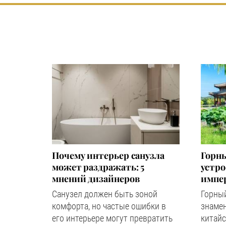
Почему интерьер санузла
Горны
может раздражать: 5
устр
мнений дизайнеров
импер
Санузел должен быть зоной
Горный
комфорта, но частые ошибки в
знаме
его интерьере могут превратить
китайс