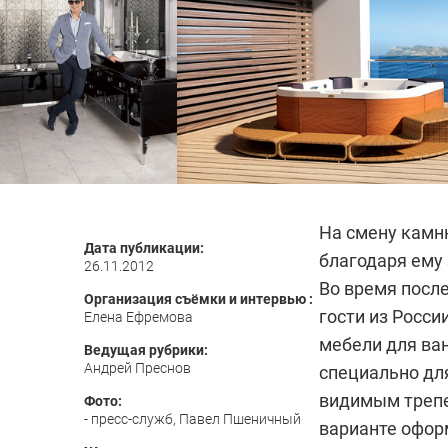
На смену камню
Дата публикации:
благодаря ему 
26.11.2012
Во время посл
Организация съёмки и интервью :
гости из Росси
Елена Ефремова
мебели для ва
Ведущая рубрики:
Андрей Преснов
специально для
видимым трепе
Фото:
- пресс-служб, Павел Пшеничный
варианте оформ