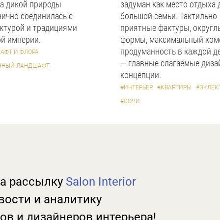
а дикой природы
задуман как место отдыха 
ично соединилась с
большой семьи. Тактильно
ктурой и традициями
приятные фактуры, округл
й империи.
формы, максимальный ком
продуманность в каждой д
АФТ И ФЛОРА
— главные слагаемые диза
ЧНЫЙ ЛАНДШАФТ
концепции.
#ИНТЕРЬЕР
#КВАРТИРЫ
#ЭКЛЕК
#СОЧИ
а рассылку
Salon Interior
вости и аналитику
ов и дизайнеров интерьера!