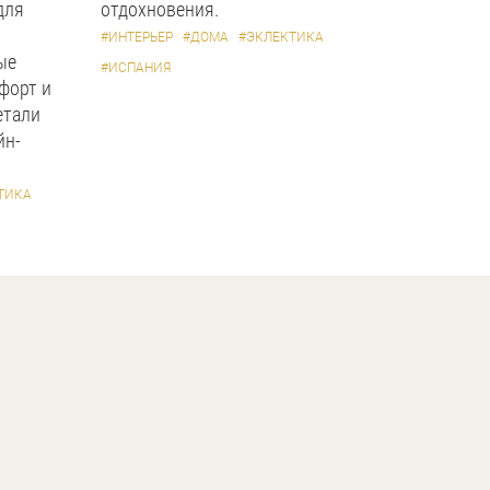
для
отдохновения.
#ИНТЕРЬЕР
#ДОМА
#ЭКЛЕКТИКА
ые
#ИСПАНИЯ
форт и
етали
йн-
ТИКА