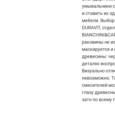
умывальники с
и ставить их з
мебели. Выбор
DURAVIT
, отде
BIANCHINI&CA
раковины не из
маскируется и
древесины: чер
деталях воспро
Визуально отли
невозможно. Та
смесителей мо
глазу древесны
зато по всему