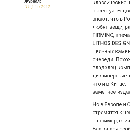
Журнал:
классические,
N9 (175) 2012
аксессуары цв
знают, что в Р
любят вещи, р
FIRMINO
, впеч
LITHOS DESIGN
цельных каменн
очереди. Похож
владелец ком
дизайнерские т
что и в Китае,
заметное изда
Но в Европе и
стремятся к ч
например, сейч
Благодаря осо