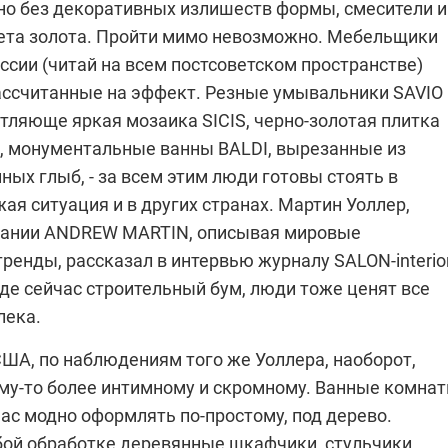
 но без декоративных излишеств формы, смесители и
ета золота. Пройти мимо невозможно. Мебельщики
оссии (читай на всем постсоветском пространстве)
ассчитанные на эффект. Резные умывальники
SAVIO
атляюще яркая мозаика
SICIS
, черно-золотая плитка
, монументальные ванны
BALDI
, вырезанные из
ых глыб, - за всем этим люди готовы стоять в
ая ситуация и в других странах.
Мартин Уоллер
,
пании
ANDREW MARTIN
, описывая мировые
ренды, рассказал в интервью журналу SALON-interior
 где сейчас строительный бум, люди тоже ценят все
лека.
 США, по наблюдениям того же
Уоллера
, наоборот,
ему-то более интимному и скромному. Ванные комнат
ас модно оформлять по-простому, под дерево.
бой обработке деревянные шкафчики, стульчики,