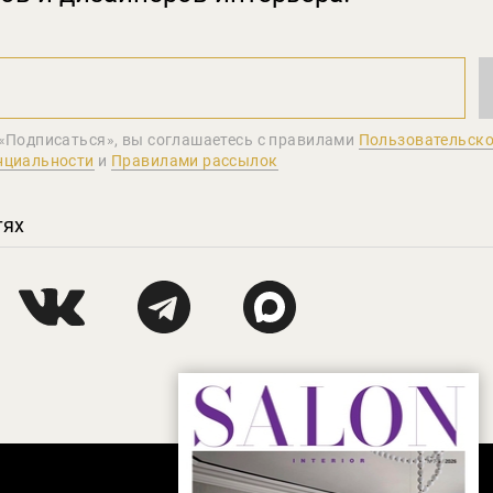
«Подписаться», вы соглашаетеcь с правилами
Пользовательско
нциальности
и
Правилами рассылок
тях