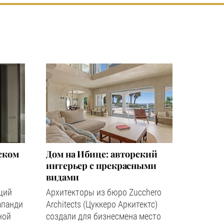
ском
Дом на Ибице: авторский
интерьер с прекрасными
видами
щий
Архитекторы из бюро Zucchero
апанди
Architects (Цуккеро Аркитектс)
ной
создали для бизнесмена место