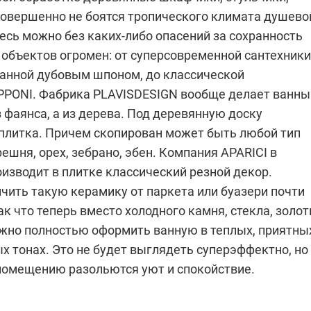
овершенно не боятся тропического климата душево
десь можно без каких-либо опасений за сохранность
 объектов огромен: от суперсовременной сантехники
ланной дубовым шпоном, до классической
PPONI
. Фабрика PLAVISDESIGN вообще делает ванны
 фаянса, а из дерева. Под деревянную доску
 плитка. Причем скопирован может быть любой тип
ешня, орех, зебрано, эбен. Компания
APARICI
в
изводит в плитке классический резной декор.
чить такую керамику от паркета или буазери почти
к что теперь вместо холодного камня, стекла, золо
жно полностью оформить ванную в теплых, приятны
х тонах. Это не будет выглядеть суперэффектно, но
 помещению разольются уют и спокойствие.