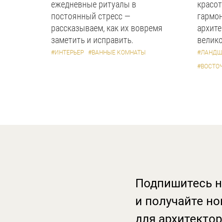
ежедневные ритуалы в
красот
постоянный стресс —
гармон
рассказываем, как их вовремя
архите
заметить и исправить.
велико
#ИНТЕРЬЕР
#ВАННЫЕ КОМНАТЫ
#ЛАНДШ
#ВОСТО
Подпишитесь н
и получайте но
для архитектор