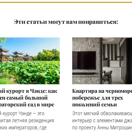
Эти статьи могут вам понравиться:
й курорт в Чэнде: как
Квартира на черномор
оен самый большой
побережье для трех
аторский сад в мире
поколений семьи
 курорт Чэнде — это
Этот мягкий обволакиваю
нитая летняя резиденция
интерьер с элементами дж
ких императоров, где
по проекту Анны Митроши