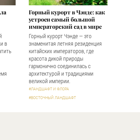
зла
Горный курорт в Чэнде: как
устроен самый большой
императорский сад в мире
й
Горный курорт Чэнде — это
и в
знаменитая летняя резиденция
атить
китайских императоров, где
красота дикой природы
гармонично соединилась с
емя
архитектурой и традициями
великой империи.
#ЛАНДШАФТ И ФЛОРА
#ВОСТОЧНЫЙ ЛАНДШАФТ