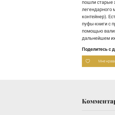
пошли старые 
легендарного 
контейнер). Ес
пуфы-книги с п
помощью валик
дальнейшем их
Поделитесь с 
Мне нрав
Коммента