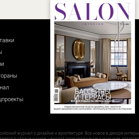
тавки
ы
ли
тораны
нал
цпроекты
сийский журнал о дизайне и архитектуре. Все новое в декоре интерь
дается в стране и мире, находит свое отражение в журнале, помогая