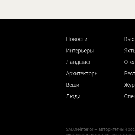
Новости
Выс
Интерьеры
Яхт
Ландшафт
Оте
Архитекторы
Рес
Вещи
Жур
Люди
Cпе
SALON-interior — авторитетный рос
эксклюзивное в интерьере, что соз