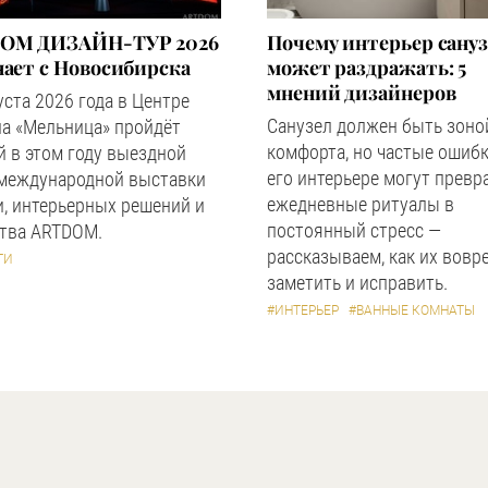
OM ДИЗАЙН-ТУР 2026
Почему интерьер сану
ает с Новосибирска
может раздражать: 5
мнений дизайнеров
уста 2026 года в Центре
Санузел должен быть зоно
а «Мельница» пройдёт
комфорта, но частые ошибк
 в этом году выездной
его интерьере могут превр
 международной выставки
ежедневные ритуалы в
, интерьерных решений и
постоянный стресс —
ства ARTDOM.
рассказываем, как их вовр
ТИ
заметить и исправить.
#ИНТЕРЬЕР
#ВАННЫЕ КОМНАТЫ