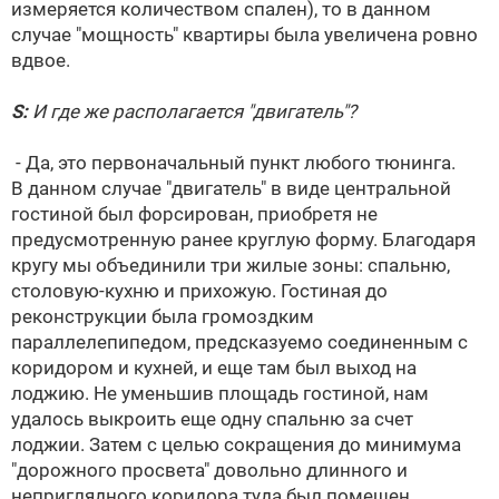
измеряется количеством спален), то в данном
случае "мощность" квартиры была увеличена ровно
вдвое.
S:
И где же располагается "двигатель"?
- Да, это первоначальный пункт любого тюнинга.
В данном случае "двигатель" в виде центральной
гостиной был форсирован, приобретя не
предусмотренную ранее круглую форму. Благодаря
кругу мы объединили три жилые зоны: спальню,
столовую-кухню и прихожую. Гостиная до
реконструкции была громоздким
параллелепипедом, предсказуемо соединенным с
коридором и кухней, и еще там был выход на
лоджию. Не уменьшив площадь гостиной, нам
удалось выкроить еще одну спальню за счет
лоджии. Затем с целью сокращения до минимума
"дорожного просвета" довольно длинного и
неприглядного коридора туда был помещен