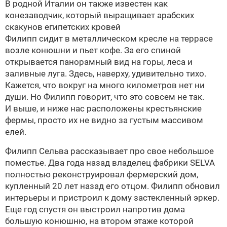
В родной Италии он также известен как
конезаводчик, который выращивает арабских
скакунов египетских кровей
Филипп сидит в металлическом кресле на террасе
возле конюшни и пьет кофе. За его спиной
открывается панорамный вид на горы, леса и
заливные луга. Здесь, наверху, удивительно тихо.
Кажется, что вокруг на много километров нет ни
души. Но Филипп говорит, что это совсем не так.
И выше, и ниже нас расположены крестьянские
фермы, просто их не видно за густым массивом
елей.
Филипп Сельва
рассказывает про свое небольшое
поместье. Два года назад владелец фабрики
SELVA
полностью реконструировал фермерский дом,
купленный 20 лет назад его отцом. Филипп обновил
интерьеры и пристроил к дому застекленный эркер.
Еще год спустя он выстроил напротив дома
большую конюшню, на втором этаже которой