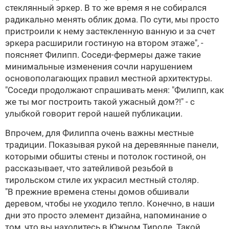
стеклянный эркер. В то же время я не собирался
радикально менять облик дома. По сути, мы просто
пристроили к нему застекленную ванную и за счет
эркера расширили гостиную на втором этаже", -
поясняет Филипп. Соседи-фермеры даже такие
минимальные изменения сочли нарушением
основополагающих правил местной архитектуры.
"Соседи продолжают спрашивать меня: "Филипп, как
же ты мог построить такой ужасный дом?!" - с
улыбкой говорит герой нашей публикации.
Впрочем, для Филиппа очень важны местные
традиции. Показывая рукой на деревянные панели,
которыми обшиты стены и потолок гостиной, он
рассказывает, что затейливой резьбой в
тирольском стиле их украсил местный столяр.
"В прежние времена стены домов обшивали
деревом, чтобы не уходило тепло. Конечно, в наши
дни это просто элемент дизайна, напоминание о
том, что вы находитесь в Южном Тироле. Такой