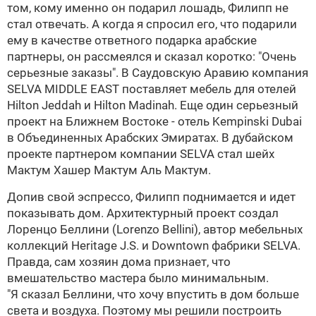
том, кому именно он подарил лошадь, Филипп не
стал отвечать. А когда я спросил его, что подарили
ему в качестве ответного подарка арабские
партнеры, он рассмеялся и сказал коротко: "Очень
серьезные заказы". В Саудовскую Аравию компания
SELVA
MIDDLE EAST поставляет мебель для отелей
Hilton Jeddah и Hilton Madinah. Еще один серьезный
проект на Ближнем Востоке - отель Kempinski Dubai
в Объединенных Арабских Эмиратах. В дубайском
проекте партнером компании
SELVA
стал шейх
Мактум Хашер Мактум Аль Мактум.
Допив свой эспрессо, Филипп поднимается и идет
показывать дом. Архитектурный проект создал
Лоренцо Беллини
(Lorenzo Bellini), автор мебельных
коллекций Heritage J.S. и Downtown фабрики
SELVA
.
Правда, сам хозяин дома признает, что
вмешательство мастера было минимальным.
"Я сказал
Беллини
, что хочу впустить в дом больше
света и воздуха. Поэтому мы решили построить