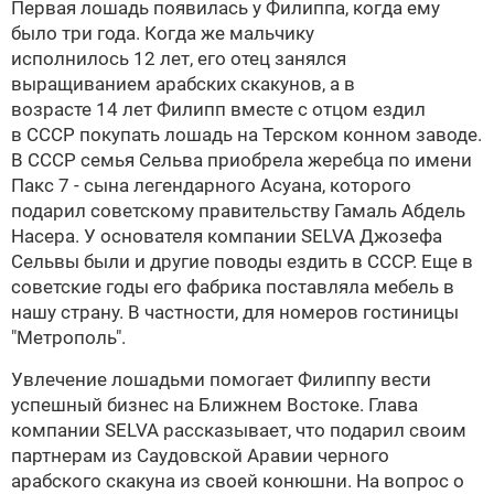
Первая лошадь появилась у Филиппа, когда ему
было три года. Когда же мальчику
исполнилось 12 лет, его отец занялся
выращиванием арабских скакунов, а в
возрасте 14 лет Филипп вместе с отцом ездил
в СССР покупать лошадь на Терском конном заводе.
В СССР семья Сельва приобрела жеребца по имени
Пакс 7 - сына легендарного Асуана, которого
подарил советскому правительству Гамаль Абдель
Насера. У основателя компании
SELVA
Джозефа
Сельвы были и другие поводы ездить в СССР. Еще в
советские годы его фабрика поставляла мебель в
нашу страну. В частности, для номеров гостиницы
"Метрополь".
Увлечение лошадьми помогает Филиппу вести
успешный бизнес на Ближнем Востоке. Глава
компании
SELVA
рассказывает, что подарил своим
партнерам из Саудовской Аравии черного
арабского скакуна из своей конюшни. На вопрос о