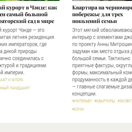
й курорт в Чэнде: как
Квартира на черномор
оен самый большой
побережье для трех
аторский сад в мире
поколений семьи
 курорт Чэнде — это
Этот мягкий обволакиваю
нитая летняя резиденция
интерьер с элементами дж
ких императоров, где
по проекту Анны Митроши
а дикой природы
задуман как место отдыха 
ично соединилась с
большой семьи. Тактильно
ктурой и традициями
приятные фактуры, округл
й империи.
формы, максимальный ком
продуманность в каждой д
АФТ И ФЛОРА
— главные слагаемые диза
ЧНЫЙ ЛАНДШАФТ
концепции.
#ИНТЕРЬЕР
#КВАРТИРЫ
#ЭКЛЕК
#СОЧИ