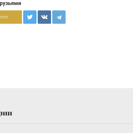
друзьями
ится
рии