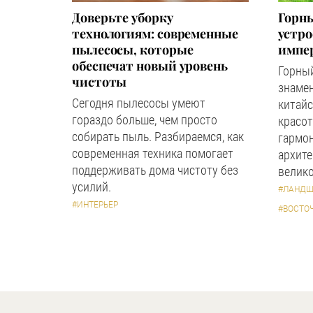
Доверьте уборку
Горны
технологиям: современные
устр
пылесосы, которые
импер
обеспечат новый уровень
Горный
чистоты
знаме
Сегодня пылесосы умеют
китайс
гораздо больше, чем просто
красот
собирать пыль. Разбираемся, как
гармон
современная техника помогает
архите
поддерживать дома чистоту без
велико
усилий.
#ЛАНДШ
#ИНТЕРЬЕР
#ВОСТО