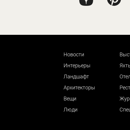
Новости
Выс
Интерьеры
Яхт
Ландшафт
Оте
Архитекторы
Рес
Вещи
Жур
Люди
Cпе