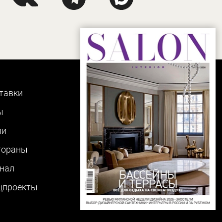
тавки
ы
ли
тораны
нал
цпроекты