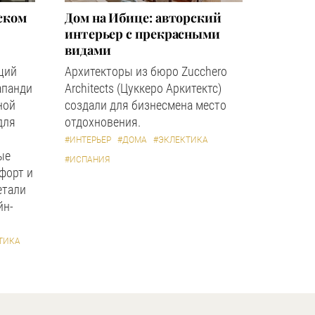
ском
Дом на Ибице: авторский
интерьер с прекрасными
видами
щий
Архитекторы из бюро Zucchero
апанди
Architects (Цуккеро Аркитектс)
ной
создали для бизнесмена место
для
отдохновения.
#ИНТЕРЬЕР
#ДОМА
#ЭКЛЕКТИКА
ые
#ИСПАНИЯ
форт и
етали
йн-
ТИКА