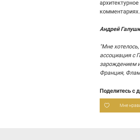
архитектурное
комментариях.
Андрей Галушк
"Мне хотелось, 
ассоциация с П
зарождением и 
Франция, Флама
Поделитесь с 
Мне нрав