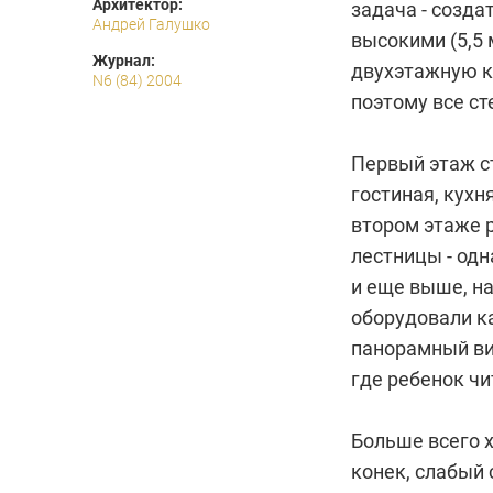
Архитектор:
задача - созд
Андрей Галушко
высокими (5,5
Журнал:
двухэтажную к
N6 (84) 2004
поэтому все ст
Первый этаж ст
гостиная, кухн
втором этаже 
лестницы - одн
и еще выше, на
оборудовали к
панорамный вид
где ребенок чи
Больше всего 
конек, слабый 