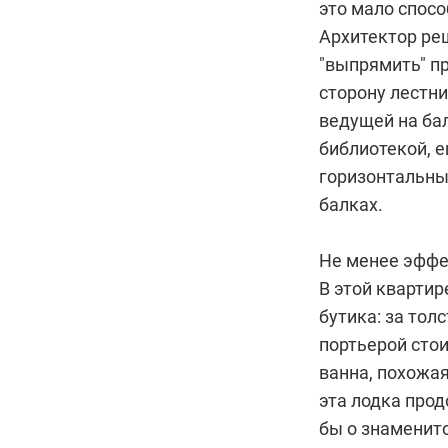
это мало спос
Архитектор реш
"выпрямить" пр
сторону лестни
ведущей на бал
библиотекой, е
горизонтальны
балках.
Не менее эффе
В этой кварти
бутика: за то
портьерой сто
ванна, похожая
эта лодка прод
бы о знаменито