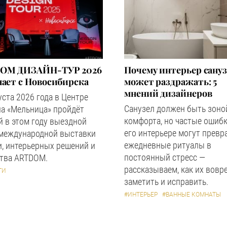
OM ДИЗАЙН-ТУР 2026
Почему интерьер сану
ает с Новосибирска
может раздражать: 5
мнений дизайнеров
уста 2026 года в Центре
Санузел должен быть зоно
а «Мельница» пройдёт
комфорта, но частые ошибк
 в этом году выездной
его интерьере могут превр
 международной выставки
ежедневные ритуалы в
, интерьерных решений и
постоянный стресс —
ства ARTDOM.
рассказываем, как их вовр
ТИ
заметить и исправить.
#ИНТЕРЬЕР
#ВАННЫЕ КОМНАТЫ