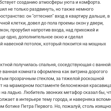
обствует созданию атмосферы уюта и комфорта.
ил не только раздвинуть, но также немного
остранство: он "оттеснил" вход в квартиру дальше, в
чной клетки, довел до пола проемы окон у двери,
кон, прорубил напротив входа, над прихожей и
ще одно, дополнительное окно и сделал
й навесной потолок, который покоится на мощных
ктной получилась спальня, соседствующая с ванной
ре ванная комната оформлена как витрина дорогого
лстым прозрачным стеклом, за тяжелой роскошной
ит на мраморном постаменте белоснежная красавица
 на ладью. Любитель звонких метафор сказал бы, ч
олжает в интерьере тему города, и наверняка вспом
м ботике Петра Первого. Но, пожалуй, столь изящн