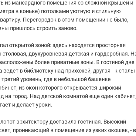
ать из мансардного помещения со сложной крышей и
 метра в коньке) потолками уютную и стильную
вартиру. Перегородок в этом помещении не было,
ены пришлось строить заново.
ал открытой зоной: здесь находятся просторная
я-столовая, двухуровневая детская и гардеробная. Н
расположены более приватные зоны. В гостиной две
а ведет в библиотеку над прихожей, другая - к спаль
 третий уровень, где в небольшой башенке
абинет, из окон которого открывается широкий
 на город. Над детской комнатой еще один кабинет
тает и делает уроки.
хлопот архитектору доставила гостиная. Высокий
свет, проникающий в помещение из узких окошек, - 