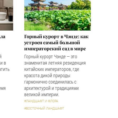
зла
Горный курорт в Чэнде: как
устроен самый большой
императорский сад в мире
й
Горный курорт Чэнде — это
и в
знаменитая летняя резиденция
атить
китайских императоров, где
красота дикой природы
гармонично соединилась с
емя
архитектурой и традициями
великой империи.
#ЛАНДШАФТ И ФЛОРА
#ВОСТОЧНЫЙ ЛАНДШАФТ