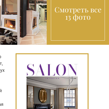
Смотреть все
13 фото
р
т,
дух
й
ая