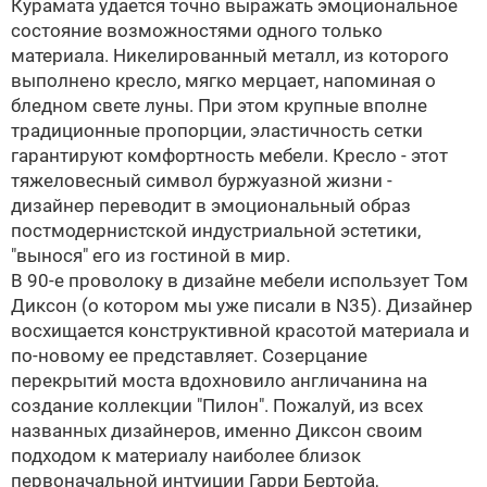
Курамата удается точно выражать эмоциональное
состояние возможностями одного только
материала. Никелированный металл, из которого
выполнено кресло, мягко мерцает, напоминая о
бледном свете луны. При этом крупные вполне
традиционные пропорции, эластичность сетки
гарантируют комфортность мебели. Кресло - этот
тяжеловесный символ буржуазной жизни -
дизайнер переводит в эмоциональный образ
постмодернистской индустриальной эстетики,
"вынося" его из гостиной в мир.
В 90-е проволоку в дизайне мебели использует Том
Диксон (о котором мы уже писали в N35). Дизайнер
восхищается конструктивной красотой материала и
по-новому ее представляет. Созерцание
перекрытий моста вдохновило англичанина на
создание коллекции "Пилон". Пожалуй, из всех
названных дизайнеров, именно Диксон своим
подходом к материалу наиболее близок
первоначальной интуиции Гарри Бертойа,