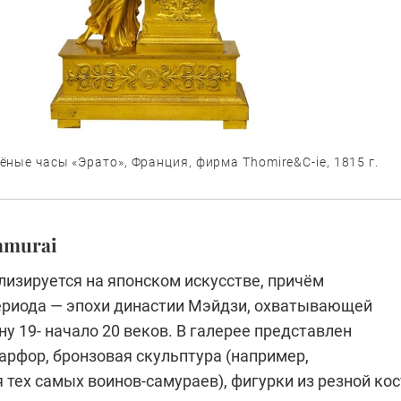
ные часы «Эрато», Франция, фирма Thomire&C-ie, 1815 г.
amurai
лизируется на японском искусстве, причём
ериода — эпохи династии Мэйдзи, охватывающей
у 19- начало 20 веков. В галерее представлен
арфор, бронзовая скульптура (например,
тех самых воинов-самураев), фигурки из резной кос