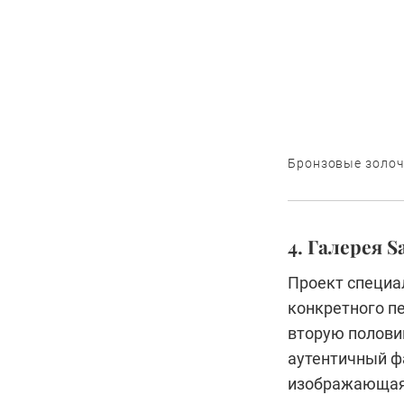
Бронзовые золочё
4. Галерея S
Проект специа
конкретного п
вторую половин
аутентичный ф
изображающая 