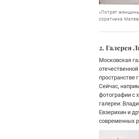
«Потрет женщины
соратника Малев
2. Галерея 
Московская га
отечественной
пространстве 
Сейчас, наприм
фотографии с 
галереи: Влад
Евзерихин и д
современных р