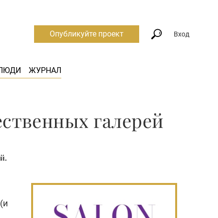
Опубликуйте проект
Вход
ЛЮДИ
ЖУРНАЛ
чественных галерей
й.
(и