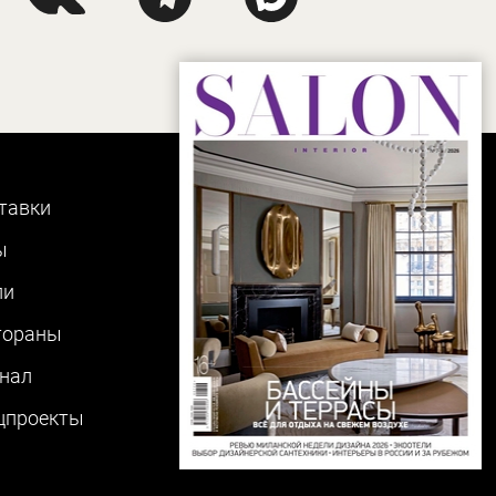
тавки
ы
ли
тораны
нал
цпроекты