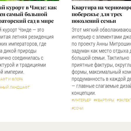
й курорт в Чэнде: как
Квартира на черномор
оен самый большой
побережье для трех
аторский сад в мире
поколений семьи
 курорт Чэнде — это
Этот мягкий обволакиваю
нитая летняя резиденция
интерьер с элементами дж
ких императоров, где
по проекту Анны Митроши
а дикой природы
задуман как место отдыха 
ично соединилась с
большой семьи. Тактильно
ктурой и традициями
приятные фактуры, округл
й империи.
формы, максимальный ком
продуманность в каждой д
АФТ И ФЛОРА
— главные слагаемые диза
ЧНЫЙ ЛАНДШАФТ
концепции.
#ИНТЕРЬЕР
#КВАРТИРЫ
#ЭКЛЕК
#СОЧИ