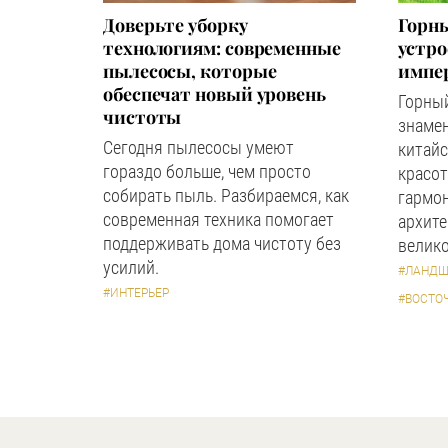
Доверьте уборку
Горны
технологиям: современные
устр
пылесосы, которые
импер
обеспечат новый уровень
Горный
чистоты
знаме
Сегодня пылесосы умеют
китайс
гораздо больше, чем просто
красот
собирать пыль. Разбираемся, как
гармон
современная техника помогает
архите
поддерживать дома чистоту без
велико
усилий.
#ЛАНДШ
#ИНТЕРЬЕР
#ВОСТО