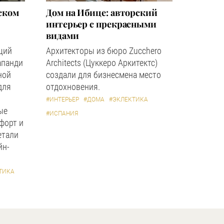
ском
Дом на Ибице: авторский
интерьер с прекрасными
видами
щий
Архитекторы из бюро Zucchero
апанди
Architects (Цуккеро Аркитектс)
ной
создали для бизнесмена место
для
отдохновения.
#ИНТЕРЬЕР
#ДОМА
#ЭКЛЕКТИКА
ые
#ИСПАНИЯ
форт и
етали
йн-
ТИКА