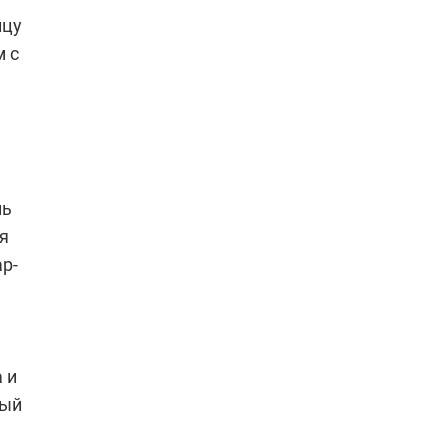
ицу
м с
нь
я
ар-
 и
ный