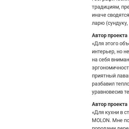
традициям, пр
иначе сводятся
ларю (сундуку, 
Автор проекта
«Для этого об
интерьер, но н
на себя вниман
эргономичность
приятный лава
разбавил тепл
уравновесив т
Автор проекта
«Для кухни в с
MOLON
. Мне п
породами дерев