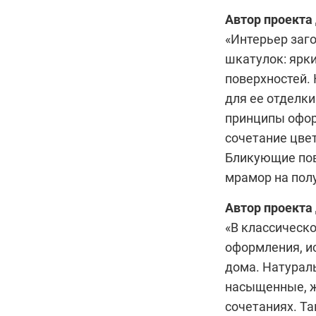
Автор проекта
«Интерьер заг
шкатулок: ярк
поверхностей.
для ее отделк
принципы офор
сочетание цве
Бликующие пов
мрамор на полу
Автор проекта
«В классическ
оформления, и
дома. Натурал
насыщенные, ж
сочетаниях. Та