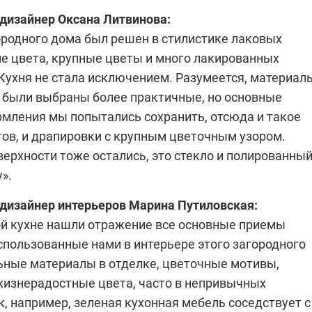
 дизайнер
Оксана Литвинова
:
ородного дома был решен в стилистике лаковых
ие цвета, крупные цветы и много лакированных
 Кухня не стала исключением. Разумеется, материал
и были выбраны более практичные, но основные
мления мы попытались сохранить, отсюда и такое
тов, и драпировки с крупным цветочным узором.
ерхности тоже остались, это стекло и полированны
».
 дизайнер интерьеров
Марина Путиловская
:
ой кухне нашли отражение все основные приемы
спользованные нами в интерьере этого загородного
ьные материалы в отделке, цветочные мотивы,
изнерадостные цвета, часто в непривычных
к, например, зеленая кухонная мебель соседствует с