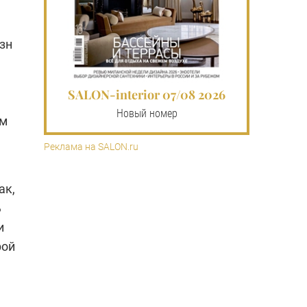
зн
SALON-interior 07/08 2026
Новый номер
ом
Реклама на SALON.ru
ак,
ь
и
рой