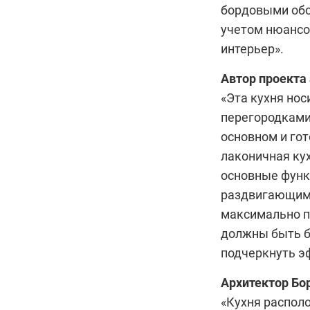
бордовыми обо
учетом нюансо
интерьер».
Автор проекта
«Эта кухня но
перегородками
основном и го
лаконичная ку
основные функ
раздвигающими
максимально п
должны быть б
подчеркнуть э
Архитектор
Бо
«Кухня располо