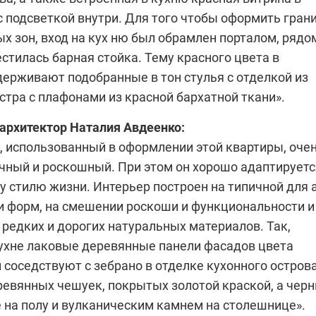
с подсветкой внутри. Для того чтобы оформить гран
 зон, вход на кух ню был обрамлен порталом, рядо
тилась барная стойка. Тему красного цвета в
держивают подобранные в тон стулья с отделкой из
стра с плафонами из красной бархатной ткани».
 архитектор
Наталия Авдеенко
:
, использованный в оформлении этой квартиры, оче
ичный и роскошный. При этом он хорошо адаптируетс
у стилю жизни. Интерьер построен на типичной для
 форм, на смешении роскоши и функциональности и
редких и дорогих натуральных материалов. Так,
кухне лаковые деревянные панели фасадов цвета
 соседствуют с зебрано в отделке кухонного острова
ревянных чешуек, покрытых золотой краской, а чер
ге на полу и вулканическим камнем на столешнице».