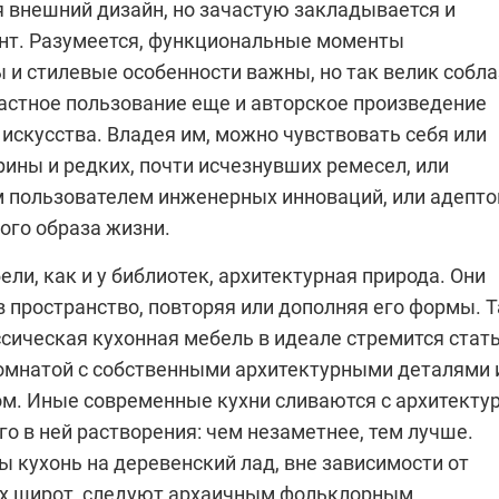
 внешний дизайн, но зачастую закладывается и
нт. Разумеется, функциональные моменты
 и стилевые особенности важны, но так велик собла
частное пользование еще и авторское произведение
искусства. Владея им, можно чувствовать себя или
ины и редких, почти исчезнувших ремесел, или
 пользователем инженерных инноваций, или адепт
ого образа жизни.
ели, как и у библиотек, архитектурная природа. Они
 пространство, повторяя или дополняя его формы. Т
сическая кухонная мебель в идеале стремится стат
омнатой с собственными архитектурными деталями 
м. Иные современные кухни сливаются с архитекту
го в ней растворения: чем незаметнее, тем лучше.
ы кухонь на деревенский лад, вне зависимости от
х широт, следуют архаичным фольклорным