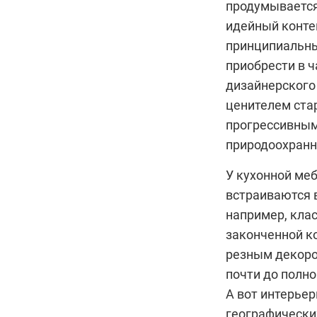
продумывается
идейный конте
принципиальны
приобрести в 
дизайнерского 
ценителем стар
прогрессивным
природоохранн
У кухонной меб
встраиваются в
например, клас
законченной к
резным декоро
почти до полно
А вот интерьер
географически