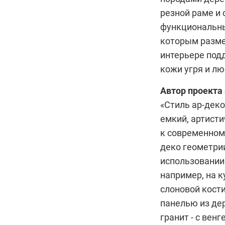
резной раме и 
функциональных
которым размес
интерьере под
кожи угря и лю
Автор проекта
«Стиль
ар-деко
емкий, артист
к современном
деко
геометрии
использовании 
например, на 
слоновой кости
панелью из де
гранит - с вен