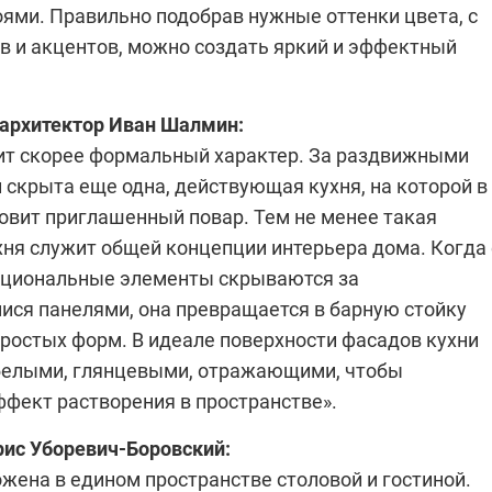
ями. Правильно подобрав нужные оттенки цвета, с
в и акцентов, можно создать яркий и эффектный
 архитектор
Иван Шалмин
:
сит скорее формальный характер. За раздвижными
 скрыта еще одна, действующая кухня, на которой в
товит приглашенный повар. Тем не менее такая
хня служит общей концепции интерьера дома. Когда
циональные элементы скрываются за
ся панелями, она превращается в барную стойку
ростых форм. В идеале поверхности фасадов кухни
елыми, глянцевыми, отражающими, чтобы
ффект растворения в пространстве».
рис Уборевич-Боровский
:
жена в едином пространстве столовой и гостиной.