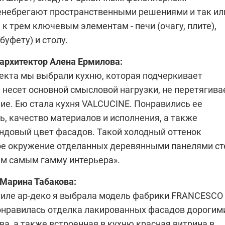
енебрегают пространственными решениями и так ил
 к трем ключевым элементам - печи (очагу, плите),
буфету) и столу.
 архитектор
Алена Ермилова
:
ъекта мы выбрали кухню, которая подчеркивает
е несет основной смысловой нагрузки, не перетягива
ие. Ею стала кухня
VALCUCINE
. Понравились ее
, качество материалов и исполнения, а также
ндовый цвет фасадов. Такой холодный оттенок
ое окружение отделанных деревянными панелями ст
ем самым гамму интерьера».
Марина Табакова
:
тиле
ар-деко
я выбрала модель фабрики
FRANCESCO
онравилась отделка лакированных фасадов дорогим
а, а также встроенная в кухню красная витрина в