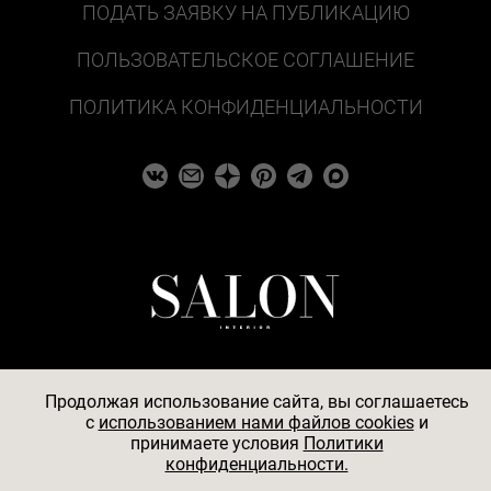
ПОДАТЬ ЗАЯВКУ НА ПУБЛИКАЦИЮ
ПОЛЬЗОВАТЕЛЬСКОЕ СОГЛАШЕНИЕ
ПОЛИТИКА КОНФИДЕНЦИАЛЬНОСТИ
Продолжая использование сайта, вы соглашаетесь
c
использованием нами файлов cookies
и
© 2026
принимаете условия
Политики
конфиденциальности.
АО «БКМ», ОГРН 1027739494584, ИНН 7705056238,