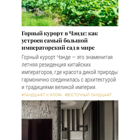
Горный курорт в Чэнде: как
устроен самый большой
императорский сад в мире
Горный курорт Чэнде — это знаменитая
летняя резиденция китайских
императоров, где красота дикой природы
гармонично соединилась с архитектурой
и традициями великой империи.
#ЛАНДШАФТ И ФЛОРА
#ВОСТОЧНЫЙ ЛАНДШАФТ