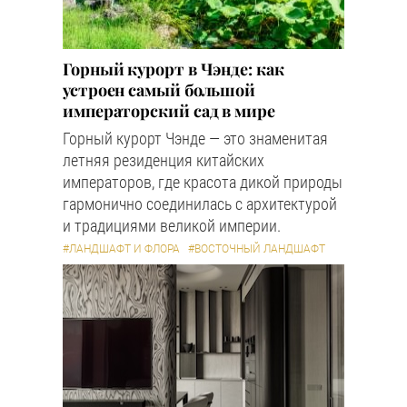
Горный курорт в Чэнде: как
устроен самый большой
императорский сад в мире
Горный курорт Чэнде — это знаменитая
летняя резиденция китайских
императоров, где красота дикой природы
гармонично соединилась с архитектурой
и традициями великой империи.
#ЛАНДШАФТ И ФЛОРА
#ВОСТОЧНЫЙ ЛАНДШАФТ