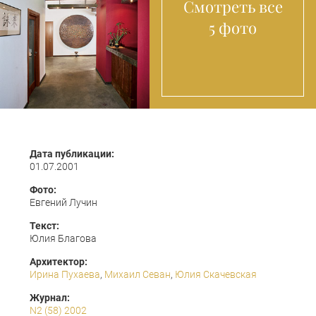
Смотреть все
5 фото
Дата публикации:
01.07.2001
Фото:
Евгений Лучин
Текст:
Юлия Благова
Архитектор:
Ирина Пухаева
,
Михаил Севан
,
Юлия Скачевская
Журнал:
N2 (58) 2002