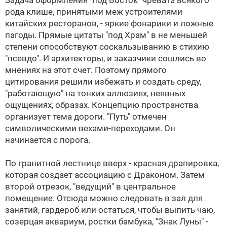
Задача оформления "под Восток" чревата всякого
рода клише, принятыми меж устроителями
китайских ресторанов, - яркие фонарики и ложные
пагоды. Прямые цитаты "под Храм" в не меньшей
степени способствуют соскальзыванию в стихию
"псевдо". И архитекторы, и заказчики сошлись во
мнениях на этот счет. Поэтому прямого
цитирования решили избежать и создать среду,
"работающую" на тонких аллюзиях, неявных
ощущениях, образах. Концепцию пространства
организует тема дороги. "Путь" отмечен
символическими вехами-переходами. Он
начинается с порога.
По гранитной лестнице вверх - красная драпировка,
которая создает ассоциацию с Драконом. Затем
второй отрезок, "ведущий" в центральное
помещение. Отсюда можно следовать в зал для
занятий, гардероб или остаться, чтобы выпить чаю,
созерцая аквариум, ростки бамбука, "Знак Луны" -