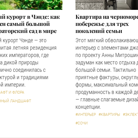
й курорт в Чэнде: как
Квартира на черномор
оен самый большой
побережье для трех
аторский сад в мире
поколений семьи
 курорт Чэнде — это
Этот мягкий обволакиваю
нитая летняя резиденция
интерьер с элементами дж
ких императоров, где
по проекту Анны Митроши
а дикой природы
задуман как место отдыха 
ично соединилась с
большой семьи. Тактильно
ктурой и традициями
приятные фактуры, округл
й империи.
формы, максимальный ком
продуманность в каждой д
АФТ И ФЛОРА
— главные слагаемые диза
ЧНЫЙ ЛАНДШАФТ
концепции.
#ИНТЕРЬЕР
#КВАРТИРЫ
#ЭКЛЕК
#СОЧИ