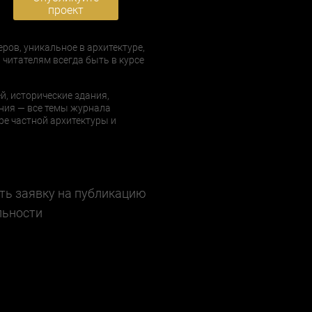
проект
еров, уникальное в архитектуре,
 читателям всегда быть в курсе
й, исторические здания,
ния — все темы журнала
е частной архитектуры и
ть заявку на публикацию
льности