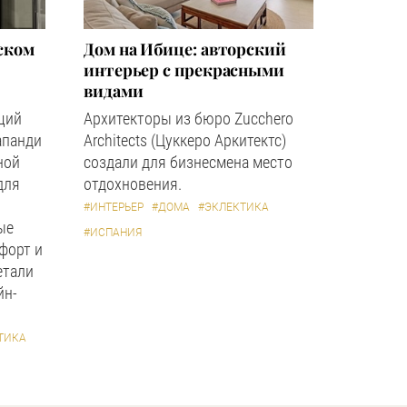
ском
Дом на Ибице: авторский
интерьер с прекрасными
видами
щий
Архитекторы из бюро Zucchero
апанди
Architects (Цуккеро Аркитектс)
ной
создали для бизнесмена место
для
отдохновения.
#ИНТЕРЬЕР
#ДОМА
#ЭКЛЕКТИКА
ые
#ИСПАНИЯ
форт и
етали
йн-
ТИКА