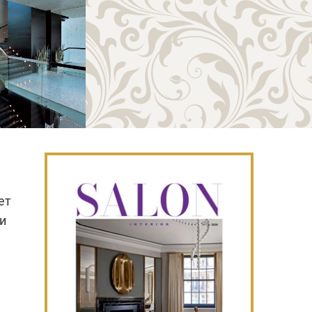
ет
 и