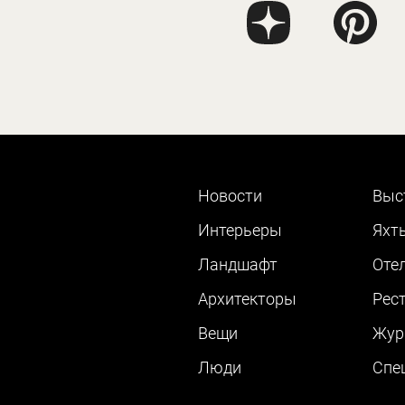
Новости
Выс
Интерьеры
Яхт
Ландшафт
Оте
Архитекторы
Рес
Вещи
Жур
Люди
Cпе