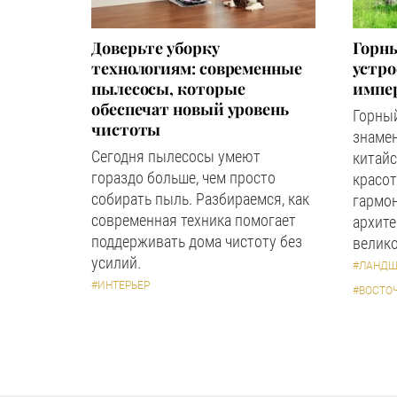
Доверьте уборку
Горны
технологиям: современные
устр
пылесосы, которые
импер
обеспечат новый уровень
Горный
чистоты
знаме
Сегодня пылесосы умеют
китайс
гораздо больше, чем просто
красот
собирать пыль. Разбираемся, как
гармон
современная техника помогает
архите
поддерживать дома чистоту без
велико
усилий.
#ЛАНДШ
#ИНТЕРЬЕР
#ВОСТО