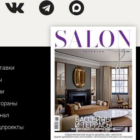
тавки
ы
ли
тораны
нал
цпроекты