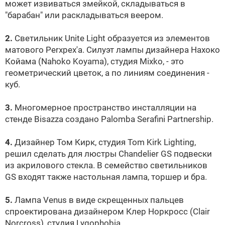
может извиваться змейкой, складываться в
"барабан" или раскладываться веером.
2.
Светильник Unite Light образуется из элементов
матового Perxpex'a. Силуэт лампы дизайнера Нахоко
Койама (Nahoko Koyama), студия Mixko, - это
геометрический цветок, а по линиям соединения -
куб.
3.
Многомерное пространство инсталляции на
стенде
Bisazza
создано Palomba Serafini Partnership.
4.
Дизайнер Том Кирк, студия Tom Kirk Lighting,
решил сделать для люстры Chandelier GS подвески
из акрилового стекла. В семейство светильников
GS входят также настольная лампа, торшер и бра.
5.
Лампа Venus в виде скрещенных пальцев
спроектирована дизайнером Клер Норкросс (Clair
Norcross), студия Lygophobia.