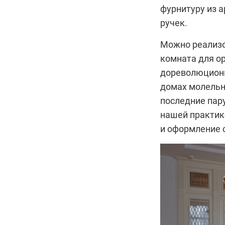
фурнитуру из 
ручек.
Можно реализо
комната для ор
дореволюционн
домах молельн
последние пару
нашей практике
и оформление 