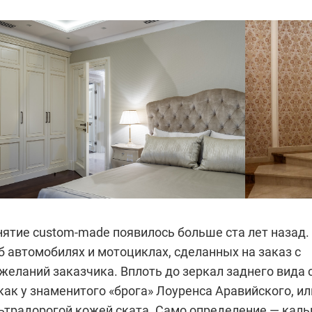
нятие custom-made появилось больше ста лет назад.
б автомобилях и мотоциклах, сделанных на заказ с
желаний заказчика. Вплоть до зеркал заднего вида 
ак у знаменитого «брога» Лоуренса Аравийского, ил
льтрадорогой кожей ската. Само определение — каль