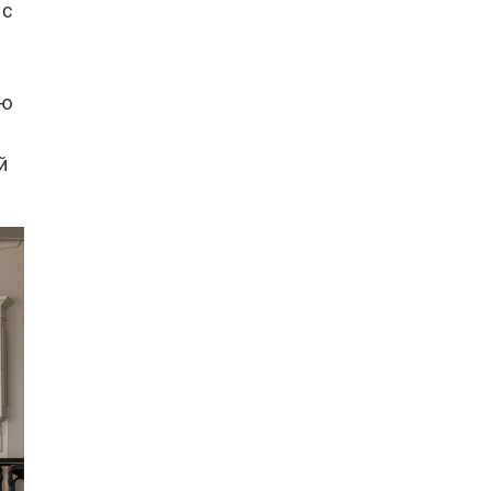
 с
ию
й