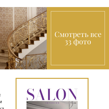
Смотреть все
33 фото
с
и
ка