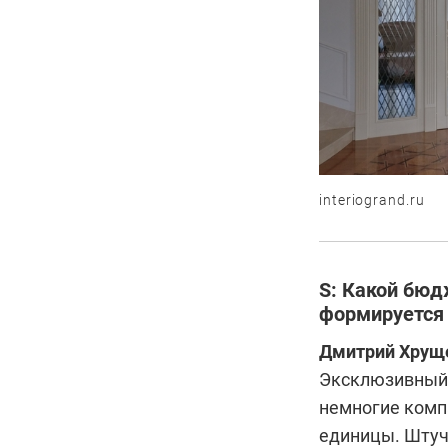
interiogrand.ru
S: Какой бюд
формируется 
Дмитрий Хруще
Эксклюзивный 
немногие комп
единицы. Штуч