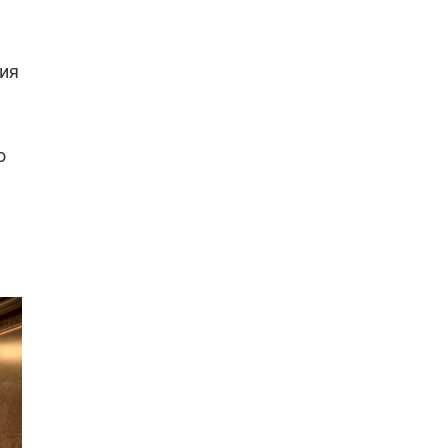
ния
о