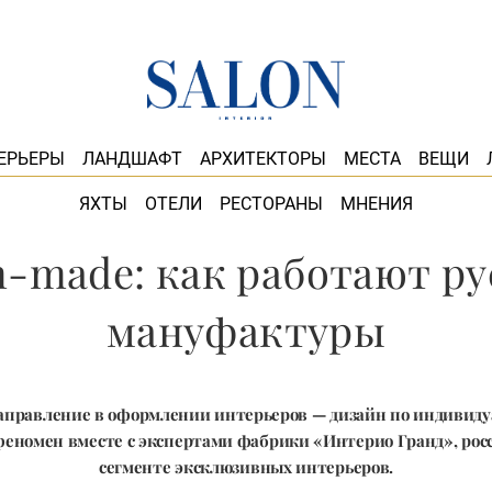
ЕРЬЕРЫ
ЛАНДШАФТ
АРХИТЕКТОРЫ
МЕСТА
ВЕЩИ
ЯХТЫ
ОТЕЛИ
РЕСТОРАНЫ
МНЕНИЯ
-made: как работают р
мануфактуры
аправление в оформлении интерьеров — дизайн по индивиду
феномен вместе с экспертами фабрики «Интерио Гранд», росс
сегменте эксклюзивных интерьеров.