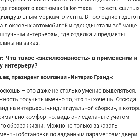
где говорят о костюмах tailor-made — то есть сшитых
ндивидуальным меркам клиента. В последние годы эт
ра люксовых автомобилей и одежды стали всё чаще
 штучным интерьерам, где отделка и предметы
ланы на заказ.
or: Что такое «эксклюзивность» в применении к
у интерьеру?
ев, президент компании «Интерио Гранд»
:
оскошь — это даже не столько умение выделяться,
жность получить именно то, что ты хочешь. Отсюда
енд на интерьеры «индивидуальной сборки», в котор
симально комфортно, ведь они сделаны с учётом
го образа жизни. Можно не только заказать
менты обстановки по заданным параметрам: двери