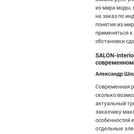
из мира моды, 
на заказ по и
понятия из ми
применяться к
обстановки сде
SALON-interi
современном
Александр Шош
Современная р
сколько возмо
актуальный тр
заказчику мак
особенностей е
отдельные эле