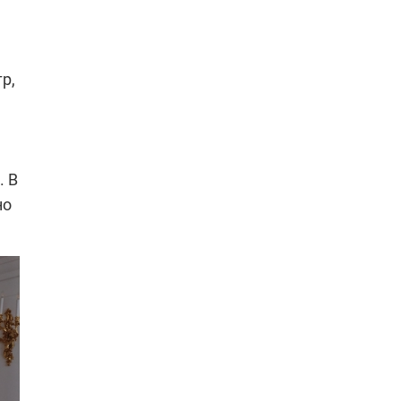
р,
. В
но