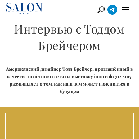
Интервью с Тоддом
Брейчером
Американский дизайнер Тодд Брейчер, приглашённый в
качестве почётного гостя на выставку imm cologne 2017,
размышляет о том, как наш дом может измениться в
будущем