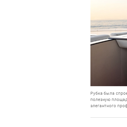
Рубка была спро
полезную площад
элегантного про