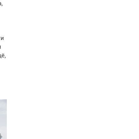
,
ти
л
щё,