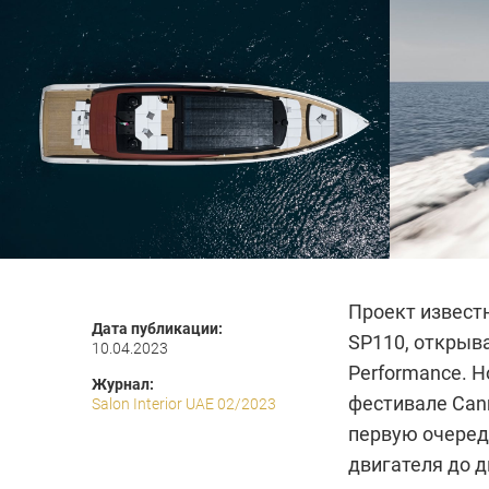
Проект известн
Дата публикации:
SP110, открыв
10.04.2023
Performance. 
Журнал:
фестивале Cann
Salon Interior UAE 02/2023
первую очередь
двигателя до д