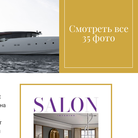
Смотреть все
35 фото
t
 на
т
я