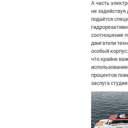
А часть электр
не задействуя
подаётся спец
гидрореактивн
соотношение п
двигатели тех
особый корпус:
что крайне важ
использования
процентов пове
заслуга студии 