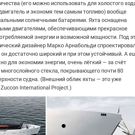
ичества (его можно использовать для холостого хода
 двигатель и экономя тем самым топливо) вообще
иальными солнечными батареями. Яхта оснащена
ыми двигателями, обеспечивающими прекрасное
отребляемой энергии и возможной мощности. Под э
нический дизайнер Марко Арнабольди спроектирова
 он достаточно широкий и при этом устойчивый. А е
но для экономии энергии, очень лёгкий — за счёт
 многослойного стекла, покрывающего почти 80
рхности судна. (Внешний облик яхты — это уже
Zuccon International Project.)