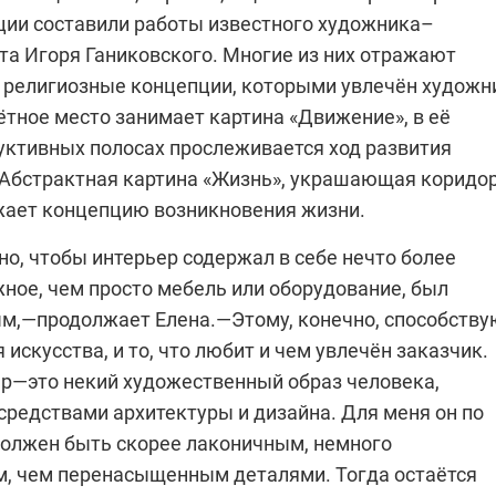
ции составили работы известного художника–
та Игоря Ганиковского. Многие из них отражают
 религиозные концепции, которыми увлечён художн
ётное место за­нимает картина «Движение», в её
уктивных полосах прослеживается ход развития
 Абстрактная картина «Жизнь», украшающая коридо
жает концепцию возникновения жизни.
о, чтобы интерьер содержал в себе нечто более
ное, чем просто мебель или оборудование, был
м,—продолжает Елена.—Этому, конечно, способст­ву
 искусства, и то, что любит и чем увлечён заказчик.
р—это некий художественный образ человека,
средствами архитектуры и дизайна. Для меня он по
олжен быть скорее лаконичным, немного
, чем перенасыщенным деталями. Тогда остаётся