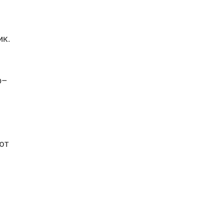
ик.
р–
ют