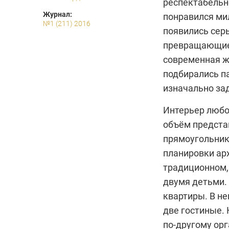
респектабельно
Журнал:
понравился ми
№1 (211) 2016
появились сер
превращающие 
современная ж
подбирались п
изначально за
Интерьер любо
объём предста
прямоугольник
планировки ар
традиционном,
двумя детьми.
квартиры. В не
две гостиные.
по-другому ор