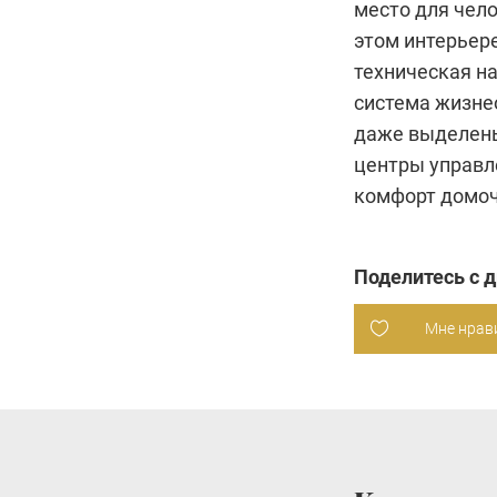
место для чело
этом интерьере
техническая н
система жизне
даже выделены
центры управл
комфорт домо
Поделитесь с 
Мне нрав