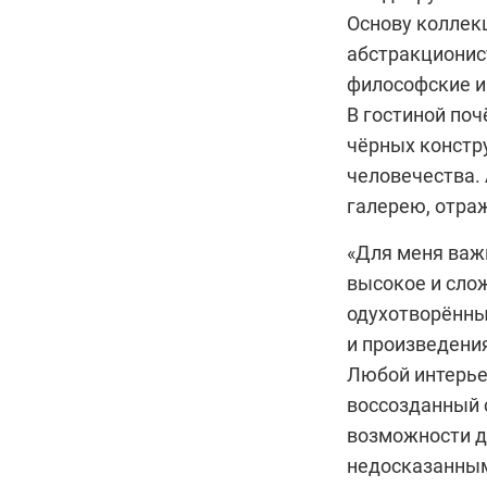
Основу коллек
абстракционис
философские и
В гостиной поч
чёрных констр
человечества.
галерею, отра
«Для меня важн
высокое и слож
одухотворённы
и произведения
Любой интерье
воссозданный 
возможности д
недосказанным