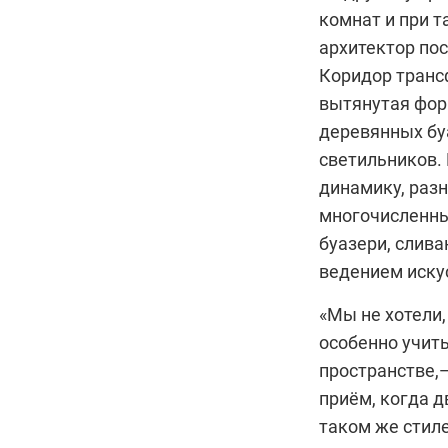
комнат и при 
архитектор пос
Коридор транс
вытянутая фор
деревянных бу
светильников.
динамику, разн
многочисленны
буазери, слива
ведением иску
«Мы не хотели,
особенно учит
пространстве,
приём, когда 
таком же стил