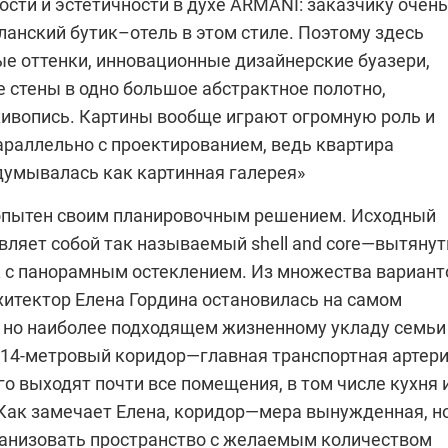
сти и эстетичности в духе ARMANI: заказчику очень
ланский бутик–отель в этом стиле. Поэтому здесь
ые оттенки, инновационные дизайнерские буазери,
стены в одно большое абстрактное полотно,
ивопись. Картины вообще играют огромную роль и
араллельно с проектированием, ведь квартира
думывалась как картинная галерея»
пытен своим планировочным решением. Исходный
вляет собой так называемый shell and core—вытяну
 с панорамным остеклением. Из множества вариант
хитектор Елена Гордина остановилась на самом
 но наиболее подходящем жизненному укладу семьи
 14-метровый коридор—главная транспортная артер
го выходят почти все помещения, в том числе кухня 
 Как замечает Елена, коридор—мера вынужденная, н
ганизовать пространство с желаемым количеством