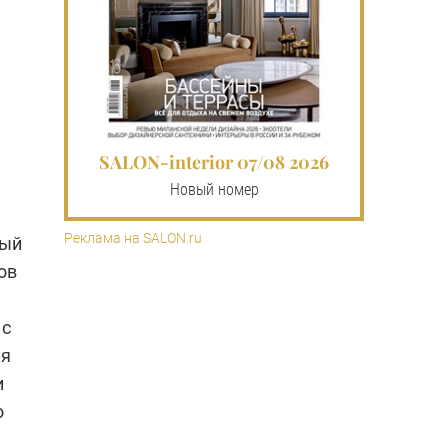
SALON-interior 07/08 2026
Новый номер
Реклама на SALON.ru
тый
ов
 с
ия
и
о