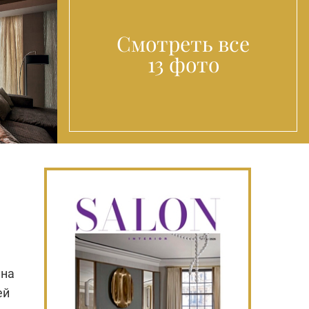
Смотреть все
13 фото
 на
ей