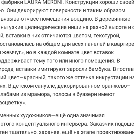
и фабрики LAURA MERONI. Конструкции хороши свое
ю. Они декорируют поверхности и таким образом
увязывают» все помещения воедино. В деревянные
ны узкие цилиндри­ческие ниши на разной высоте и 
й, вставки в них отличаются цветом, текстурой,
остановилась на общем для всех панелей в квартир
 жемчуг», но в каждой комнате цвет вставок
оддерживает тему того или иного помещения. В
ирода, вставки имитируют заросли бамбука. В госте
ий цвет—красный, такого же оттенка инкрустации н
лях. В детском санузле, декорированном оранжево–
лэбами из мрамора, полосы в буазери имеют
асцветку».
еменных художников—ещё одна значимая
этого концептуального интерьера. Заказчик подош
тен тщательно, заранее, ещё на этапе проектировани