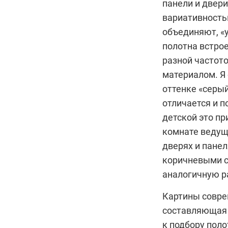
панели и двер
вариативность
объединяют, «
полотна встрое
разной частото
материалом. Я 
оттенке «серый
отличается и п
детской это пр
комнате ведущ
дверях и пане
коричневыми с
аналогичную р
Картины совр
составляющая 
к подбору поло