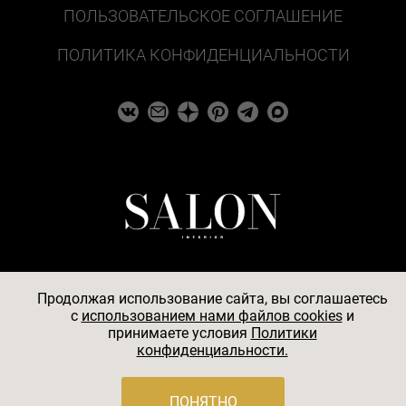
ПОЛЬЗОВАТЕЛЬСКОЕ СОГЛАШЕНИЕ
ПОЛИТИКА КОНФИДЕНЦИАЛЬНОСТИ
Продолжая использование сайта, вы соглашаетесь
c
использованием нами файлов cookies
и
© 2026
принимаете условия
Политики
конфиденциальности.
АО «БКМ», ОГРН 1027739494584, ИНН 7705056238,
127018, Москва, ул. Полковая, д. 3, стр. 4, помещение I,
комн. 23
ПОНЯТНО