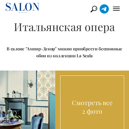
Итальянская опера
В салоне "Ампир-Декор" можно приобрести бесшовные
обои из коллекции La Scala
Смотреть все
2 фото